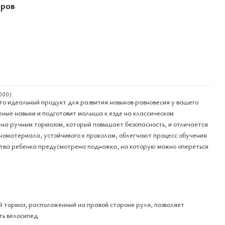
еров
о идеальный продукт для развития навыков равновесия у вашего
рные навыки и подготовит малыша к езде на классическом
на ручным тормозом, который повышает безопасность, и отличается
еноматериала, устойчивого к проколам, облегчают процесс обучения
тва ребенка предусмотрена подножка, на которую можно опереться
 тормоз, расположенный на правой стороне руля, позволяет
ь велосипед.