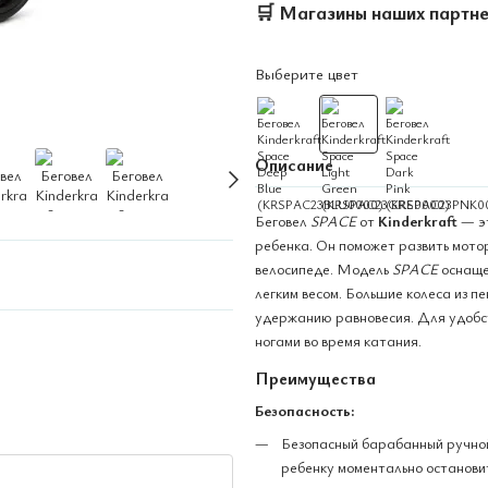
🛒
Магазины наших партн
Выберите цвет
Описание
Беговел
SPACE
от
Kinderkraft
— эт
ребенка. Он поможет развить мото
велосипеде. Модель
SPACE
оснаще
легким весом. Большие колеса из п
удержанию равновесия. Для удобс
ногами во время катания.
Преимущества
Безопасность:
Безопасный барабанный ручной
ребенку моментально остановит