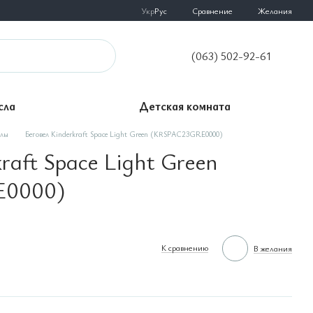
Сравнение
Укр
Рус
Желания
(063) 502-92-61
сла
Детская комната
елы
Беговел Kinderkraft Space Light Green (KRSPAC23GRE0000)
raft Space Light Green
E0000)
К сравнению
В желания