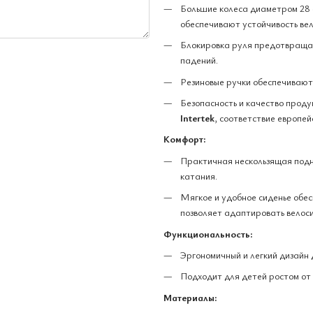
Большие колеса диаметром 28 
обеспечивают устойчивость ве
Блокировка руля предотвраща
падений.
Резиновые ручки обеспечивают
Безопасность и качество прод
Intertek
, соответствие европе
Комфорт:
Практичная нескользящая подн
катания.
Мягкое и удобное сиденье обес
позволяет адаптировать велоси
Функциональность:
Эргономичный и легкий дизайн 
Подходит для детей ростом от 
Материалы: