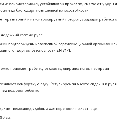
см из пеноматериала, устойчивого к проколам, смягчают удары и
лосипеда благодаря повышенной износостойкости.
ет чрезмерный и неконтролируемый поворот, защищая ребенка от
 надежный хват на руле.
укции подтверждены независимой сертификационной организацией
йским стандартам безопасности
EN 71-1
.
ожка позволяет ребенку отдыхать, опираясь ногами во время
печивает комфортную езду. Регулируемая высота сиденья и руля
пед под рост ребенка.
делает велосипед удобным для переноски по лестнице.
80 см.