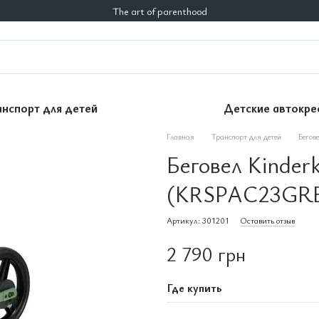
The art of parenthood
анспорт для детей
Детские автокре
Главная
Транспорт для детей
Бегов
Беговел Kinderk
(KRSPAC23GR
Артикул: 301201
Оставить отзыв
2 790 грн
Где купить