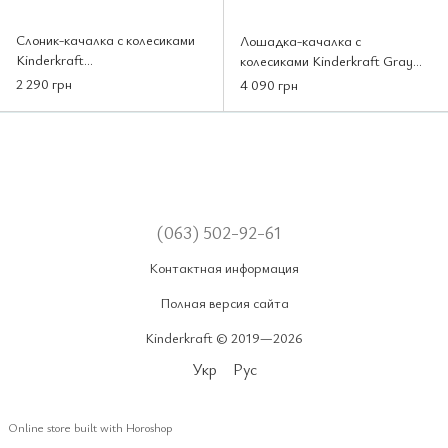
Слоник-качалка с колесиками
Лошадка-качалка с
Kinderkraft
колесиками Kinderkraft Gray
(KKZSLONGRY0000)
(KKZKONIGRY0000)
2 290 грн
4 090 грн
(063) 502-92-61
Контактная информация
Полная версия сайта
Kinderkraft © 2019—2026
Укр
Рус
Online store built with Horoshop