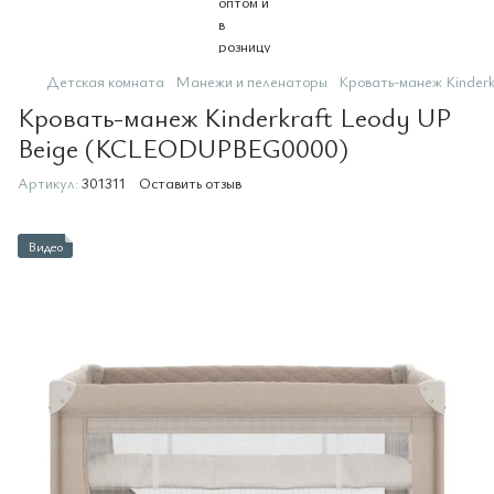
Детская комната
Манежи и пеленаторы
Кровать-манеж Kinde
Кровать-манеж Kinderkraft Leody UP
Beige (KCLEODUPBEG0000)
Артикул:
301311
Оставить отзыв
Видео