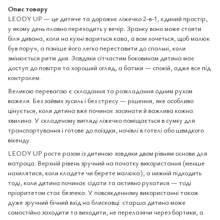
Опис товару
LEODY UP — це дитяче та дорожнє ліжечко 2-в-1, єдиний простір,
у якому день плавно переходить у вечір. Зранку воно може стояти
біля дивана, коли на кухні вариться кава, а вам хочеться, щоб малюк
був поруч, а пізніше його легко переставити до спальні, коли
змінюється ритм дня. Завдяки сітчастим боковинам дитина має
доступ до повітря та хороший огляд, а батьки — спокій, адже все під
контролем.
Великою перевагою є складання та розкладання одним рухом
важеля. Без зайвих зусиль і без стресу — рішення, яке особливо
цінується, коли дитина вже починає засинати й важлива кожна
хвилина. У складеному вигляді ліжечко поміщається в сумку для
транспортування і готове до поїздки, ночівлі в готелі або швидкого
вікенду.
LEODY UP росте разом із дитиною завдяки двом рівням основи для
матраца. Верхній рівень зручний на початку використання (менше
нахилятися, коли кладете чи берете малюка), а нижній підходить
тоді, коли дитина починає сідати та активно рухатися — тоді
пріоритетом стає безпека. У повсякденному використанні також
дуже зручний бічний вхід на блискавці: старша дитина може
самостійно заходити та виходити, не перелазячи через бортики, а