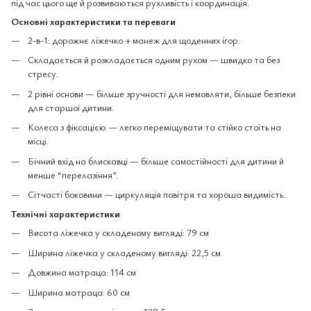
під час цього ще й розвиваються рухливість і координація.
Основні характеристики та переваги
2-в-1: дорожнє ліжечко + манеж для щоденних ігор.
Складається й розкладається одним рухом — швидко та без
стресу.
2 рівні основи — більше зручності для немовляти, більше безпеки
для старшої дитини.
Колеса з фіксацією — легко переміщувати та стійко стоїть на
місці.
Бічний вхід на блискавці — більше самостійності для дитини й
менше “перелазіння”.
Сітчасті боковини — циркуляція повітря та хороша видимість.
Технічні характеристики
Висота ліжечка у складеному вигляді: 79 см
Ширина ліжечка у складеному вигляді: 22,5 см
Довжина матраца: 114 см
Ширина матраца: 60 см