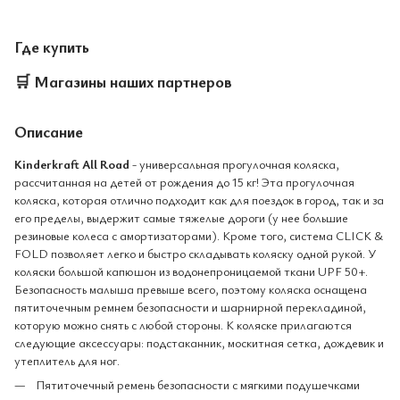
Где купить
🛒
Магазины наших партнеров
Описание
Kinderkraft All Road
- универсальная прогулочная коляска,
рассчитанная на детей от рождения до 15 кг! Эта прогулочная
коляска, которая отлично подходит как для поездок в город, так и за
его пределы, выдержит самые тяжелые дороги (у нее большие
резиновые колеса с амортизаторами). Кроме того, система CLICK &
FOLD позволяет легко и быстро складывать коляску одной рукой. У
коляски большой капюшон из водонепроницаемой ткани UPF 50+.
Безопасность малыша превыше всего, поэтому коляска оснащена
пятиточечным ремнем безопасности и шарнирной перекладиной,
которую можно снять с любой стороны. К коляске прилагаются
следующие аксессуары: подстаканник, москитная сетка, дождевик и
утеплитель для ног.
Пятиточечный ремень безопасности с мягкими подушечками