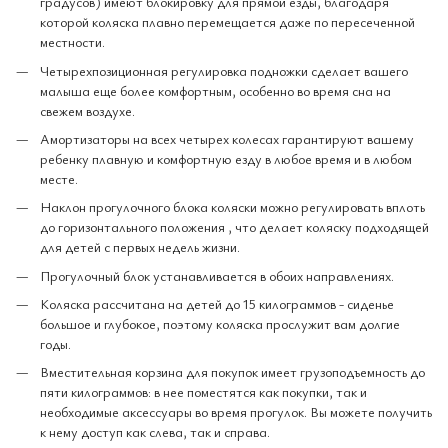
градусов) имеют блокировку для прямой езды, благодаря
которой коляска плавно перемещается даже по пересеченной
местности.
Четырехпозиционная регулировка подножки сделает вашего
малыша еще более комфортным, особенно во время сна на
свежем воздухе.
Амортизаторы на всех четырех колесах гарантируют вашему
ребенку плавную и комфортную езду в любое время и в любом
месте.
Наклон прогулочного блока коляски можно регулировать вплоть
до горизонтального положения , что делает коляску подходящей
для детей с первых недель жизни.
Прогулочный блок устанавливается в обоих направлениях.
Коляска рассчитана на детей до 15 килограммов - сиденье
большое и глубокое, поэтому коляска прослужит вам долгие
годы.
Вместительная корзина для покупок имеет грузоподъемность до
пяти килограммов: в нее поместятся как покупки, так и
необходимые аксессуары во время прогулок. Вы можете получить
к нему доступ как слева, так и справа.