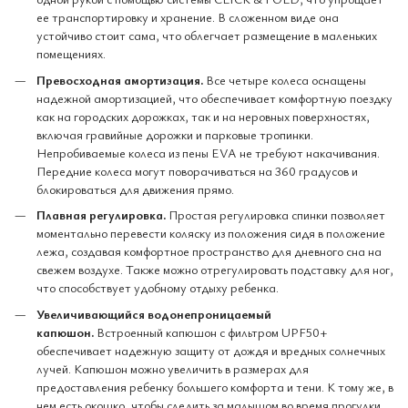
ее транспортировку и хранение. В сложенном виде она
устойчиво стоит сама, что облегчает размещение в маленьких
помещениях.
Превосходная амортизация.
Все четыре колеса оснащены
надежной амортизацией, что обеспечивает комфортную поездку
как на городских дорожках, так и на неровных поверхностях,
включая гравийные дорожки и парковые тропинки.
Непробиваемые колеса из пены EVA не требуют накачивания.
Передние колеса могут поворачиваться на 360 градусов и
блокироваться для движения прямо.
Плавная регулировка.
Простая регулировка спинки позволяет
моментально перевести коляску из положения сидя в положение
лежа, создавая комфортное пространство для дневного сна на
свежем воздухе. Также можно отрегулировать подставку для ног,
что способствует удобному отдыху ребенка.
Увеличивающийся водонепроницаемый
капюшон.
Встроенный капюшон с фильтром UPF50+
обеспечивает надежную защиту от дождя и вредных солнечных
лучей. Капюшон можно увеличить в размерах для
предоставления ребенку большего комфорта и тени. К тому же, в
нем есть окошко, чтобы следить за малышом во время прогулки.