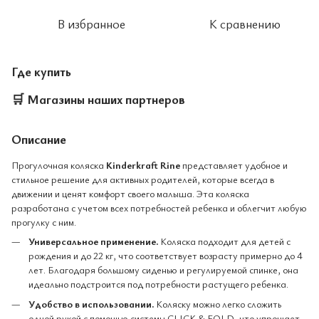
В избранное
К сравнению
Где купить
🛒
Магазины наших партнеров
Описание
Прогулочная коляска
Kinderkraft Rine
представляет удобное и
стильное решение для активных родителей, которые всегда в
движении и ценят комфорт своего малыша. Эта коляска
разработана с учетом всех потребностей ребенка и облегчит любую
прогулку с ним.
Универсальное применение.
Коляска подходит для детей с
рождения и до 22 кг, что соответствует возрасту примерно до 4
лет. Благодаря большому сиденью и регулируемой спинке, она
идеально подстроится под потребности растущего ребенка.
Удобство в использовании.
Коляску можно легко сложить
одной рукой с помощью системы CLICK & FOLD, что упрощает