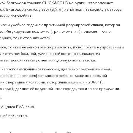
рукой благодаря функции CLICK&FOLD на ручке - это позволяет
х. Благодаря легкому весу (8,9 кг) легко поднять коляску в автобус
гажник автомобиля.
нное и удобное сиденье с практичной регулировкой спинки, которая
а. Регулируемая подножка (три положения) позволяет точно
адших, так и старших детей.
ков, так как её легко транспортировать, и она проста в управлении и
вам в отпуске: большой, улучшенный капюшон выполнен из
имеет дополнительную вентиляционную панель сзади.
и, непрокалывающимися колесами, идеально подходящими для
я обеспечивает комфорт вашего ребенка даже на неровной
ании с передними колесами, поворачивающимися на 360° (с
 хода), делают её надежной как в городе, так и за его пределами.
ь.
ающаяся EVA-пена.
щий полиэстер.