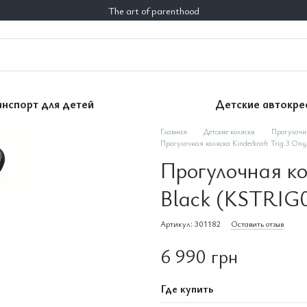
The art of parenthood
анспорт для детей
Детские автокре
Главная
Детские коляски
Прогулочн
Прогулочная коляска Kinderkraft Trig 3 On
Прогулочная ко
Black (KSTRIG
Артикул: 301182
Оставить отзыв
6 990 грн
Где купить