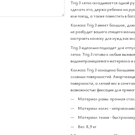
Trig 3 легко складывается одной 
сделать это, держа ребенка на рука
или поезд, а также поместить в ба
Коляска Trig 3 имеет большое, дли
не разбудит вашего спящего малыш
настроить коляску для нужд как мл
Trig 3 идеально подходит для отпус
легка. Trig 3 готова к любым вызо
водонепроницаемого материала и 
Коляска Trig 3 оснащена большим
сложных поверхностей. Амортизаци
поверхности, а легкий вес в сочет
возможностью фиксации для прямого
Материал рамы: прочная стал
Материал колес - непрокалыв
Материал ткани - быстросохну
Вес: 8,9 кг