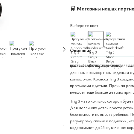
🛒
Магазины наших партн
Выберите цвет
Описание
Kinderkraft Trig 3
- это улучшенна
длинным и комфортным сиденьем с
капюшоном. Коляска Trig 3 создан
прогулками с детьми. Прочная рама
вмещает еще больше детских прина
Trig 3 - это коляска, которая буде
Для маленьких детей просто устан
безопасности по высоте ребенка. 
регулировку спинки и подножки, ч
выдерживает до 25 кг, включая кор