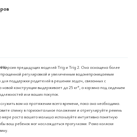
еров
я версия предыдущих моделей Trig и Trig 2. Она оснащена более
 упрощенной регулировкой и увеличенным водонепроницаемым
а для поддержки родителей в решении задач, связанных с
 новой конструкции выдерживает до 25 кг*, а корзина под сиденьем
длежностей или ваших покупок.
т служить вам на протяжении всего времени, пока она необходима.
овите спинку в горизонтальное положение и отрегулируйте ремень
По мере роста вашего малыша используйте интуитивно понятную
тобы ваш ребенок мог наслаждаться прогулками. Рама коляски
зину.