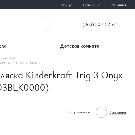
Сравнение
Укр
Рус
Желания
(063) 502-92-61
сла
Детская комната
ые коляски
yx Black (KSTRIG03BLK0000)
ляска Kinderkraft Trig 3 Onyx
03BLK0000)
К сравнению
В желания