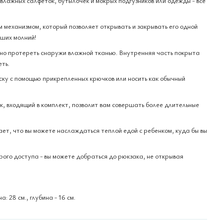
влажных салфеток, бутылочек и мокрых подгузников или одежды - все
механизмом, который позволяет открывать и закрывать его одной
вших молний!
чно протереть снаружи влажной тканью. Внутренняя часть покрыта
ть.
ску с помощью прикрепленных крючков или носить как обычный
, входящий в комплект, позволит вам совершать более длительные
т, что вы можете наслаждаться теплой едой с ребенком, куда бы вы
рого доступа - вы можете добраться до рюкзака, не открывая
: 28 см., глубина - 16 см.