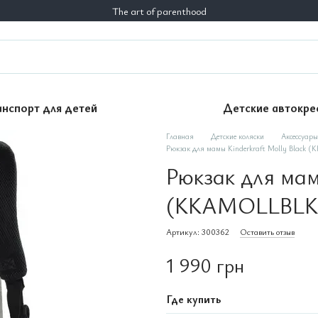
The art of parenthood
анспорт для детей
Детские автокре
Главная
Детские коляски
Аксессуары
Рюкзак для мамы Kinderkraft Molly Black
Рюкзак для мам
(KKAMOLLBLK
Артикул: 300362
Оставить отзыв
1 990 грн
Где купить