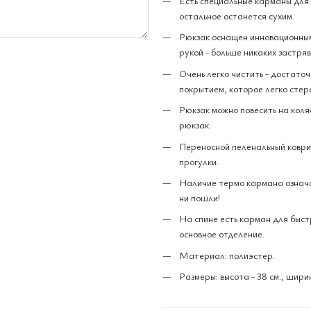
Есть специальные карманы для 
остальное останется сухим.
Рюкзак оснащен инновационным 
рукой - больше никаких застря
Очень легко чистить - достато
покрытием, которое легко стере
Рюкзак можно повесить на коля
рюкзак.
Переносной пеленальный коврик
прогулки.
Наличие термо кармана означае
ни пошли!
На спине есть карман для быст
основное отделение.
Материал: полиэстер.
Размеры: высота - 38 см., ширина