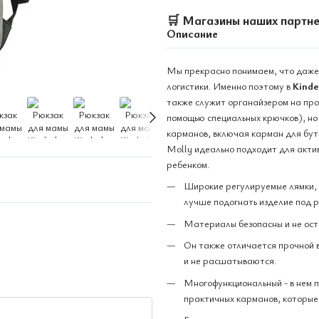
🛒
Магазины наших партн
Описание
Мы прекрасно понимаем, что даже 
логистики. Именно поэтому в
Kinde
также служит органайзером на прог
помощью специальных крючков), но 
карманов, включая карман для бут
Molly идеально подходит для актив
ребенком.
Широкие регулируемые лямки, 
лучше подогнать изделие под р
Материалы безопасны и не ост
Он также отличается прочной 
и не расшатываются.
Многофункциональный - в нем п
практичных карманов, которые 