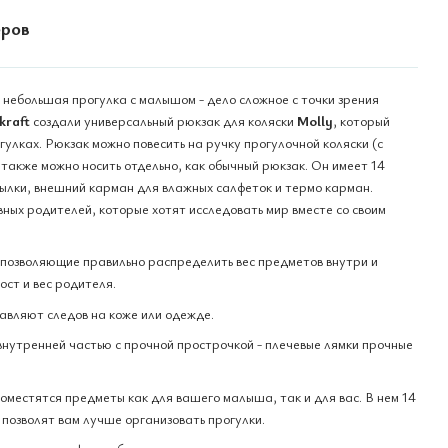
еров
небольшая прогулка с малышом - дело сложное с точки зрения
kraft
создали универсальный рюкзак для коляски
Molly
, который
улках. Рюкзак можно повесить на ручку прогулочной коляски (с
также можно носить отдельно, как обычный рюкзак. Он имеет 14
ылки, внешний карман для влажных салфеток и термо карман.
ных родителей, которые хотят исследовать мир вместе со своим
позволяющие правильно распределить вес предметов внутри и
ост и вес родителя.
авляют следов на коже или одежде.
внутренней частью с прочной прострочкой - плечевые лямки прочные
оместятся предметы как для вашего малыша, так и для вас. В нем 14
позволят вам лучше организовать прогулки.