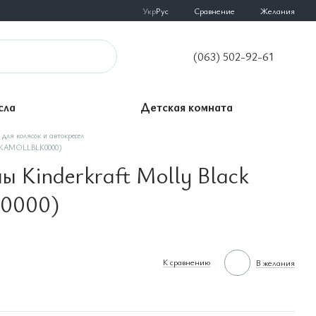
Сравнение
Укр
Рус
Желания
(063) 502-92-61
сла
Детская комната
 для колясок и автокресел
 (KKAMOLLBLK0000)
ы Kinderkraft Molly Black
0000)
К сравнению
В желания