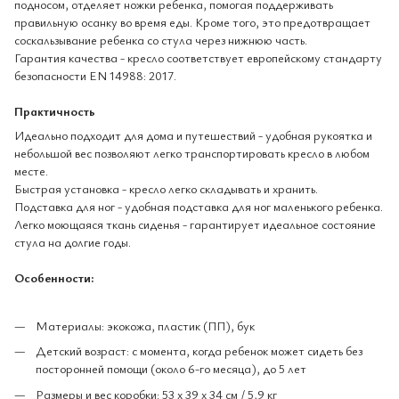
подносом, отделяет ножки ребенка, помогая поддерживать
правильную осанку во время еды. Кроме того, это предотвращает
соскальзывание ребенка со стула через нижнюю часть.
Гарантия качества - кресло соответствует европейскому стандарту
безопасности EN 14988: 2017.
Практичность
Идеально подходит для дома и путешествий - удобная рукоятка и
небольшой вес позволяют легко транспортировать кресло в любом
месте.
Быстрая установка - кресло легко складывать и хранить.
Подставка для ног - удобная подставка для ног маленького ребенка.
Легко моющаяся ткань сиденья - гарантирует идеальное состояние
стула на долгие годы.
Особенности:
Материалы: экокожа, пластик (ПП), бук
Детский возраст: с момента, когда ребенок может сидеть без
посторонней помощи (около 6-го месяца), до 5 лет
Размеры и вес коробки: 53 х 39 х 34 см / 5,9 кг