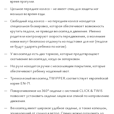
время прогулки.
Цельное переднее колесо – не имеет спиц для защиты ног
малыша во время езды.
Свободный ход колеса – на переднем колесе находится
специальная блокировка, которая обеспечивает возможность
крутить педали, не приводя велосипед в движение. Именно
родители контролируют скорость передвижения, а маленькие
ножки могут безопасно отдохнуть на подставке для ног (педали
не будут ударять ребенка по ногам).
У велосипеда есть два тормоза, которые предотвращают
скатывание велосипеда, когда он запаркован.
На руле находятся ручки с нескользящим покрытием, которые
обеспечивают ребенку надежный хват.
Трехколесный велосипед TWIPPER соответствует европейской
норме EN-71.
Поворачиваемое на 360° сиденье с системой CLICK & TWIS
позволяет установить сиденье лицом или спиной по направлению
движения.
Велосипед имеет широкое удобное сиденье, а также капюшон,
защищающий от солнца и ветра. Спинку можно разложить до