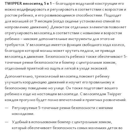
TWIPPER велосипед 5 в 1
– благодаря модульной конструкции его
можно модифицировать и регулировать в соответствии с возрастом и
ростом ребенка, и его развивающимися способностями. Подходит
для малышей от 9 месяцев (когда сиденье установлено спиной по
направлению движения). Демонтаж отдельных элементов позволяет
отрегулировать велосипед в соответствии с навыками и возрастом
ребенка – никакие дополнительные инструменты для этого не
требуются. У велосипеда имеется функция свободного хода колеса,
благодаря которой малыш может крутить педали, не приводя
велосипед в движение. Безопасность ребенка также обеспечивают 5-
точечные ремни безопасности и бампер с центральным замком,
отделанный приятной на ощупь и легкой в уходе экокожей.
Дополнительно, трехколесный велосипед поможет ребенку
улучшить координацию движений и научит его правильному и
безопасному поведению на улице. Он также подготовит вашего
ребенка к езде на настоящем велосипеде. С велосипедом Twipper
каждая прогулка будет полна впечатлений и приятных развлечений.
Регулируемые 5-точечные ремни безопасности с мягкими
накладками.
Удобный в использовании бампер с центральным замком,
который обеспечивает безопасность самых маленьких деток во