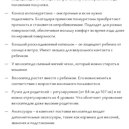
положения полулежа.
Колеса из полиуретана – они прочные и их не нужно
подкачивать. Благодаря примесям полиуретаны приобретают
прочность и становятся непробиваемыми. Подходят для разных
поверхностей, обеспечивая малышу комфорт во время езды даже
по неровной поверхности.
Большой раскладываемый капюшон – он защищает ребенка от
солнца и ветра. Имеет окошко для визуального контакта с
ребенком.
У велосипеда съемный мягкий чехол, который можно стирать в
машинке.
Велосипед растет вместе с ребенком. Его можно менять в
соответствии с возрастом маленького пользователя.
Ручка для родителей – регулируемая (от 84 см до 107 см) и ее
можно отрегулировать на 4 уровнях. Что облегчает управление
велосипедом даже высоким родителям.
Аксессуары – в комплект поставки велосипеда входят
дополнительные аксессуары, такие как корзинка для мелочей,
звоночек и подстаканник.