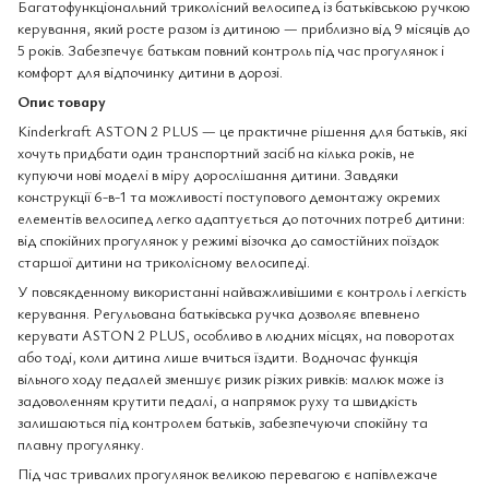
Багатофункціональний триколісний велосипед із батьківською ручкою
керування, який росте разом із дитиною — приблизно від 9 місяців до
5 років. Забезпечує батькам повний контроль під час прогулянок і
комфорт для відпочинку дитини в дорозі.
Опис товару
Kinderkraft ASTON 2 PLUS — це практичне рішення для батьків, які
хочуть придбати один транспортний засіб на кілька років, не
купуючи нові моделі в міру дорослішання дитини. Завдяки
конструкції 6-в-1 та можливості поступового демонтажу окремих
елементів велосипед легко адаптується до поточних потреб дитини:
від спокійних прогулянок у режимі візочка до самостійних поїздок
старшої дитини на триколісному велосипеді.
У повсякденному використанні найважливішими є контроль і легкість
керування. Регульована батьківська ручка дозволяє впевнено
керувати ASTON 2 PLUS, особливо в людних місцях, на поворотах
або тоді, коли дитина лише вчиться їздити. Водночас функція
вільного ходу педалей зменшує ризик різких ривків: малюк може із
задоволенням крутити педалі, а напрямок руху та швидкість
залишаються під контролем батьків, забезпечуючи спокійну та
плавну прогулянку.
Під час тривалих прогулянок великою перевагою є напівлежаче