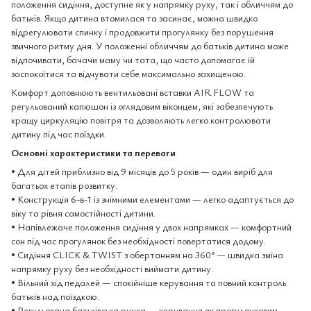
положення сидіння, доступне як у напрямку руху, так і обличчям до
батьків. Якщо дитина втомилася та засинає, можна швидко
відрегулювати спинку і продовжити прогулянку без порушення
звичного ритму дня. У положенні обличчям до батьків дитина може
відпочивати, бачачи маму чи тата, що часто допомагає їй
заспокоїтися та відчувати себе максимально захищеною.
Комфорт доповнюють вентильовані вставки AIR FLOW та
регульований капюшон із оглядовим віконцем, які забезпечують
кращу циркуляцію повітря та дозволяють легко контролювати
дитину під час поїздки.
Основні характеристики та переваги
• Для дітей приблизно від 9 місяців до 5 років — один виріб для
багатьох етапів розвитку.
• Конструкція 6-в-1 із знімними елементами — легко адаптується до
віку та рівня самостійності дитини.
• Напівлежаче положення сидіння у двох напрямках — комфортний
сон під час прогулянок без необхідності повертатися додому.
• Сидіння CLICK & TWIST з обертанням на 360° — швидка зміна
напрямку руху без необхідності виймати дитину.
• Вільний хід педалей — спокійніше керування та повний контроль
батьків над поїздкою.
• Регульована батьківська ручка — керування як прогулянковим