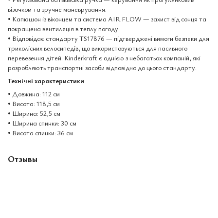
візочком та зручне маневрування.
• Капюшон із віконцем та система AIR FLOW — захист від сонця та
покращена вентиляція в теплу погоду.
• Відповідає стандарту TS17876 — підтверджені вимоги безпеки для
триколісних велосипедів, що використовуються для пасивного
перевезення дітей. Kinderkraft є однією з небагатьох компаній, які
розробляють транспортні засоби відповідно до цього стандарту.
Технічні характеристики
• Довжина: 112 см
• Висота: 118,5 см
• Ширина: 52,5 см
• Ширина спинки: 30 см
• Висота спинки: 36 см
Отзывы