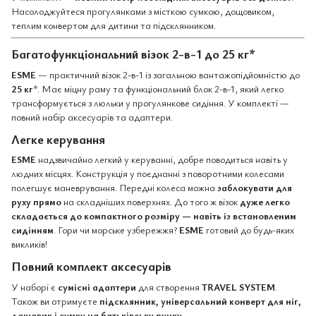
Насолоджуйтеся прогулянками з місткою сумкою, дощовиком,
теплим конвертом для дитини та підсклянником.
Багатофункціональний візок 2-в-1 до 25 кг*
ESME
— практичний візок 2-в-1 із загальною вантажопідйомністю до
25 кг
*. Має міцну раму та функціональний блок 2-в-1, який легко
трансформується з люльки у прогулянкове сидіння. У комплекті —
повний набір аксесуарів та адаптери.
Легке керування
ESME
надзвичайно легкий у керуванні, добре поводиться навіть у
людних місцях. Конструкція у поєднанні з поворотними колесами
полегшує маневрування. Передні колеса можна
заблокувати для
руху прямо
на складніших поверхнях. До того ж візок
дуже легко
складається до компактного розміру — навіть із встановленим
сидінням
. Гори чи морське узбережжя?
ESME
готовий до будь-яких
викликів!
Повний комплект аксесуарів
У наборі є
сумісні адаптери
для створення
TRAVEL SYSTEM
.
Також ви отримуєте
підсклянник, універсальний конверт для ніг,
дощовик і сумку на батьківську ручку
.