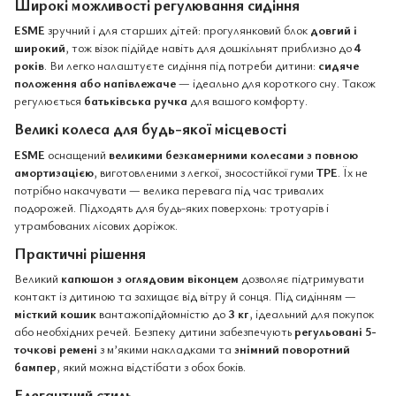
Широкі можливості регулювання сидіння
ESME
зручний і для старших дітей: прогулянковий блок
довгий і
широкий
, тож візок підійде навіть для дошкільнят приблизно до
4
років
. Ви легко налаштуєте сидіння під потреби дитини:
сидяче
положення або напівлежаче
— ідеально для короткого сну. Також
регулюється
батьківська ручка
для вашого комфорту.
Великі колеса для будь-якої місцевості
ESME
оснащений
великими безкамерними колесами з повною
амортизацією
, виготовленими з легкої, зносостійкої гуми
TPE
. Їх не
потрібно накачувати — велика перевага під час тривалих
подорожей. Підходять для будь-яких поверхонь: тротуарів і
утрамбованих лісових доріжок.
Практичні рішення
Великий
капюшон з оглядовим віконцем
дозволяє підтримувати
контакт із дитиною та захищає від вітру й сонця. Під сидінням —
місткий кошик
вантажопідйомністю до
3 кг
, ідеальний для покупок
або необхідних речей. Безпеку дитини забезпечують
регульовані 5-
точкові ремені
з м’якими накладками та
знімний поворотний
бампер
, який можна відстібати з обох боків.
Елегантний стиль