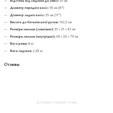
Відстань від сидіння до землі:
55 см
Діаметр передніх коліс:
18 см (8")
Діаметр задніх коліс:
25 см (11")
Висота до батьківської ручки:
102,5 см
Розміри люльки (зовнішні):
35 × 21 × 81 см
Розміри люльки (внутрішні):
34 × 20 × 79 см
Вага рами:
8 кг
Вага сидіння:
2,45 кг
Отзывы
Добавьте первый отзыв