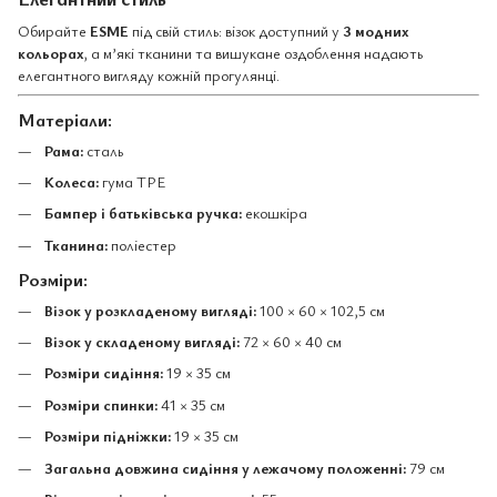
Обирайте
ESME
під свій стиль: візок доступний у
3 модних
кольорах
, а м’які тканини та вишукане оздоблення надають
елегантного вигляду кожній прогулянці.
Матеріали:
Рама:
сталь
Колеса:
гума TPE
Бампер і батьківська ручка:
екошкіра
Тканина:
поліестер
Розміри:
Візок у розкладеному вигляді:
100 × 60 × 102,5 см
Візок у складеному вигляді:
72 × 60 × 40 см
Розміри сидіння:
19 × 35 см
Розміри спинки:
41 × 35 см
Розміри підніжки:
19 × 35 см
Загальна довжина сидіння у лежачому положенні:
79 см