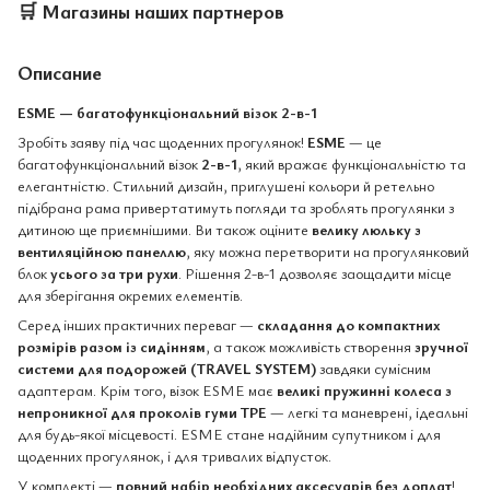
🛒
Магазины наших партнеров
Описание
ESME — багатофункціональний візок 2-в-1
Зробіть заяву під час щоденних прогулянок!
ESME
— це
багатофункціональний візок
2-в-1
, який вражає функціональністю та
елегантністю. Стильний дизайн, приглушені кольори й ретельно
підібрана рама привертатимуть погляди та зроблять прогулянки з
дитиною ще приємнішими. Ви також оціните
велику люльку з
вентиляційною панеллю
, яку можна перетворити на прогулянковий
блок
усього за три рухи
. Рішення 2-в-1 дозволяє заощадити місце
для зберігання окремих елементів.
Серед інших практичних переваг —
складання до компактних
розмірів разом із сидінням
, а також можливість створення
зручної
системи для подорожей (TRAVEL SYSTEM)
завдяки сумісним
адаптерам. Крім того, візок ESME має
великі пружинні колеса з
непроникної для проколів гуми TPE
— легкі та маневрені, ідеальні
для будь-якої місцевості. ESME стане надійним супутником і для
щоденних прогулянок, і для тривалих відпусток.
У комплекті —
повний набір необхідних аксесуарів без доплат
!