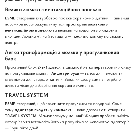
Велика люлька з вентиляційною панеллю
ESME
створений із турботою про комфорт кожної дитини. Найменші
пасажири насолоджуватимуться
просторою люлькою з
вентиляційною панеллю
та великим капюшоном з оглядовим
віконцем. Люлька м’яка й затишна — ідеальна для сну на свіжому
повітрі.
Легка трансформація з люльки у прогулянковий
блок
Практичний блок
2-в-1
дозволяє швидко й легко перетворити люльку
на прогулянкове сидіння.
Лише три рухи
— і візок для немовляти
стає візком для старшої дитини. Завдяки цьому вам не потрібно
шукати місце для зберігання окремого елемента.
TRAVEL SYSTEM
ESME
створений, щоб полегшити прогулянки та подорожі. Саме
тому
адаптери входять у комплект
— вони дозволяють створити
TRAVEL SYSTEM
. Малюк заснув у машині? Жодних проблем: зніміть
автокрісло та встановіть його на раму візка за допомогою адаптерів
— і рушайте далі!