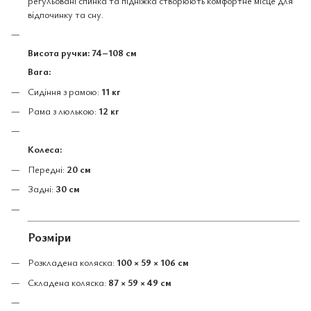
регульовані спинка та підніжка створюють комфортне місце для
відпочинку та сну.
Висота ручки:
74–108 см
Вага:
Сидіння з рамою:
11 кг
Рама з люлькою:
12 кг
Колеса:
Передні:
20 см
Задні:
30 см
Розміри
Розкладена коляска:
100 × 59 × 106 см
Складена коляска:
87 × 59 × 49 см