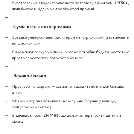
Виготовлений із водонепроникного матеріалу з фільтром
UPF50+
,
який блокує шкідливі ультрафіолетові промені.
Сумісність з автокріслами
Завдяки універсальним адаптерам автокрісло можна встановити
на шасі коляски.
Якщо малюк заснув у машині, його не потрібно будити: достатньо
просто переставити автокрісло на шасі.
Велика люлька
Простора та широка — ідеально підходить навіть для більших
діток.
М’який матрац і можливість нахилу дна (зручно у випадку
зригувань чи нежитю).
Відповідає нормі
EN 1466
, що дозволяє переносити дитину в
люльці.