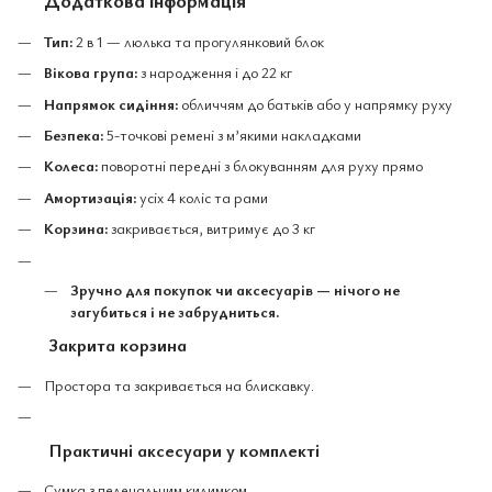
Додаткова інформація
Тип:
2 в 1 — люлька та прогулянковий блок
Вікова група:
з народження і до 22 кг
Напрямок сидіння:
обличчям до батьків або у напрямку руху
Безпека:
5-точкові ремені з м’якими накладками
Колеса:
поворотні передні з блокуванням для руху прямо
Амортизація:
усіх 4 коліс та рами
Корзина:
закривається, витримує до 3 кг
Зручно для покупок чи аксесуарів — нічого не
загубиться і не забрудниться.
Закрита корзина
Простора та закривається на блискавку.
Практичні аксесуари у комплекті
Сумка з пеленальним килимком