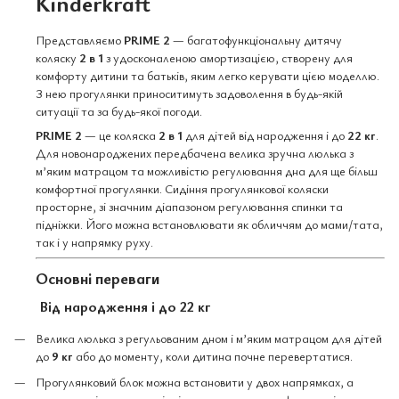
Kinderkraft
Представляємо
PRIME 2
— багатофункціональну дитячу
коляску
2 в 1
з удосконаленою амортизацією, створену для
комфорту дитини та батьків, яким легко керувати цією моделлю.
З нею прогулянки приноситимуть задоволення в будь-якій
ситуації та за будь-якої погоди.
PRIME 2
— це коляска
2 в 1
для дітей від народження і до
22 кг
.
Для новонароджених передбачена велика зручна люлька з
м’яким матрацом та можливістю регулювання дна для ще більш
комфортної прогулянки. Сидіння прогулянкової коляски
просторне, зі значним діапазоном регулювання спинки та
підніжки. Його можна встановлювати як обличчям до мами/тата,
так і у напрямку руху.
Основні переваги
Від народження і до 22 кг
Велика люлька з регульованим дном і м’яким матрацом для дітей
до
9 кг
або до моменту, коли дитина почне перевертатися.
Прогулянковий блок можна встановити у двох напрямках, а