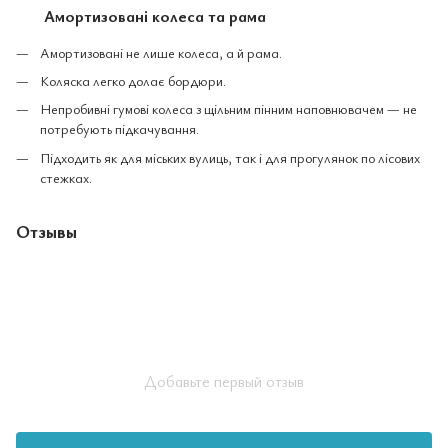
Амортизовані колеса та рама
Амортизовані не лише колеса, а й рама.
Коляска легко долає бордюри.
Непробивні гумові колеса з щільним пінним наповнювачем — не
потребують підкачування.
Підходить як для міських вулиць, так і для прогулянок по лісових
стежках.
Отзывы
Добавьте первый отзыв