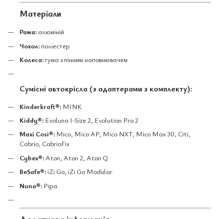
Матеріали
Рама:
алюміній
Чохол:
поліестер
Колеса:
гума з пінним наповнювачем
Сумісні автокрісла (з адаптерами з комплекту):
Kinderkraft®:
MINK
Kiddy®:
Evoluna I-Size 2, Evolution Pro 2
Maxi Cosi®:
Mico, Mico AP, Mico NXT, Mico Max 30, Citi,
Cabrio, CabrioFix
Cybex®:
Aton, Aton 2, Aton Q
BeSafe®:
iZi Go, iZi Go Modular
Nuna®:
Pipa