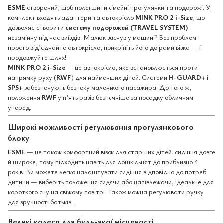
ESME
створений, щоб полегшити сімейні прогулянки та подорожі. У
комплект входять адаптери та автокрісло
MINK PRO 2 i-Size
, що
дозволяє створити
систему подорожей (TRAVEL SYSTEM)
—
незамінну під час виїздів. Малюк заснув у машині? Без проблем:
просто від’єднайте автокрісло, прикріпіть його до рами візка — і
продовжуйте шлях!
MINK PRO 2 i-Size
— це автокрісло, яке встановлюється проти
напрямку руху (
RWF
) для найменших дітей. Системи
H-GUARD+
і
SPS+
забезпечують безпеку маленького пасажира. До того ж,
положення
RWF
у п’ять разів безпечніше за посадку обличчям
уперед.
Широкі можливості регулювання прогулянкового
блоку
ESME
— це також комфортний візок для старших дітей: сидіння довге
й широке, тому підходить навіть для дошкільнят до приблизно 4
років. Ви можете легко налаштувати сидіння відповідно до потреб
дитини — виберіть положення сидячи або напівлежачи, ідеальне для
короткого сну на свіжому повітрі. Також можна регулювати ручку
для зручності батьків.
Великі колеса для будь-якої місцевості