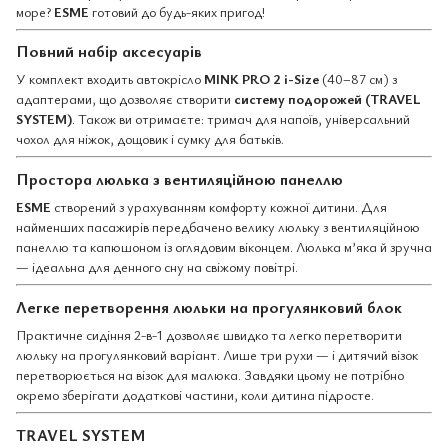
море?
ESME
готовий до будь-яких пригод!
Повний набір аксесуарів
У комплект входить автокрісло
MINK PRO 2 i-Size
(40–87 см) з
адаптерами, що дозволяє створити
систему подорожей (TRAVEL
SYSTEM)
. Також ви отримаєте: тримач для напоїв, універсальний
чохол для ніжок, дощовик і сумку для батьків.
Простора люлька з вентиляційною панеллю
ESME
створений з урахуванням комфорту кожної дитини. Для
найменших пасажирів передбачено велику люльку з вентиляційною
панеллю та капюшоном із оглядовим віконцем. Люлька м’яка й зручна
— ідеальна для денного сну на свіжому повітрі.
Легке перетворення люльки на прогулянковий блок
Практичне сидіння 2-в-1 дозволяє швидко та легко перетворити
люльку на прогулянковий варіант. Лише три рухи — і дитячий візок
перетворюється на візок для малюка. Завдяки цьому не потрібно
окремо зберігати додаткові частини, коли дитина підросте.
TRAVEL SYSTEM