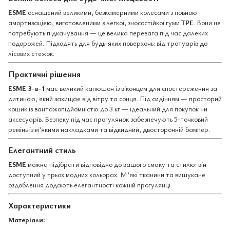
ESME
оснащений великими, безкамерними колесами з повною
амортизацією, виготовленими з легкої, зносостійкої гуми
TPE
. Вони не
потребують підкачування — це велика перевага під час далеких
подорожей. Підходять для будь-яких поверхонь: від тротуарів до
лісових стежок.
Практичні рішення
ESME 3-в-1
має великий капюшон із віконцем для спостереження за
дитиною, який захищає від вітру та сонця. Під сидінням — просторий
кошик із вантажопідйомністю до 3 кг — ідеальний для покупок чи
аксесуарів. Безпеку під час прогулянок забезпечують 5-точковий
ремінь із м’якими накладками та відкидний, двосторонній бампер.
Елегантний стиль
ESME
можна підібрати відповідно до вашого смаку та стилю: він
доступний у трьох модних кольорах. М’які тканини та вишукане
оздоблення додають елегантності кожній прогулянці.
Характеристики
Матеріали: