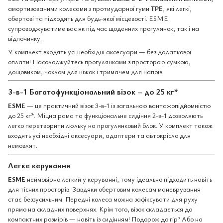
амортизованими колесами з протиударної гуми
TPE
, які легкі,
обертові та підходять для будь-якої місцевості. ESME
супроводжуватиме вас як під час щоденних прогулянок, так і на
відпочинку.
У комплект входять усі необхідні аксесуари — без додаткової
оплати! Насолоджуйтесь прогулянками з просторою сумкою,
дощовиком, чохлом для ніжок і тримачем для напоїв.
3-в-1 Багатофункціональний візок – до 25 кг*
ESME
— це практичний візок 3-в-1 із загальною вантажопідйомністю
до 25 кг*. Міцна рама та функціональне сидіння 2-в-1 дозволяють
легко перетворити люльку на прогулянковий блок. У комплект також
входять усі необхідні аксесуари, адаптери та автокрісло для
немовлят.
Легке керування
ESME
неймовірно легкий у керуванні, тому ідеально підходить навіть
для тісних просторів. Завдяки обертовим колесам маневрування
стає беззусильним. Передні колеса можна зафіксувати для руху
прямо на складних поверхнях. Крім того, візок складається до
компактних розмірів — навіть із сидінням! Подорож до гір? Або на