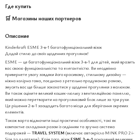
Где купить
🛒
Магазины наших партнеров
Описание
Kinderkraft ESME 3-в-1 багатофункціональний візок
Додай стилю до своїх щоденних прогулянок!
ESME — це багатофункціональний візок 3-в-1 для дітей, який вразить
вас своєю функціональністю та елегантністю. Ви неодмінно
привернете увагу завдяки його красивому, стильному дизайну —
ніжна колірна гама, поєднана з ретельно продуманою рамою,
змусить вас ще більше закохатися у щоденні прогулянки з малюком.
Ви також оціните великий кошик-люльку з вентиляційною панеллю,
який можна перетворити на прогулянковий блок лише за три рухи.
Це рішення 2-в-1 заощадить багато місця для зберігання окремих
елементів.
Також варто відзначити інші практичні особливості, такі як
компактне складання разом із сидінням та зручна система
подорожей —
TRAVEL SYSTEM
(включає автокрісло MINK PRO 2 i-
Size та адаптери). Крім того, візок
ESME 3-в-1
оснащений великими,