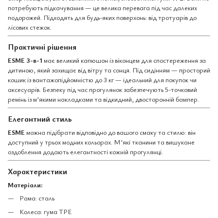
потребують підкачування — це велика перевага під час далеких
подорожей. Підходять для будь-яких поверхонь: від тротуарів до
лісових стежок.
Практичні рішення
ESME 3-в-1
має великий капюшон із віконцем для спостереження за
дитиною, який захищає від вітру та сонця. Під сидінням — просторий
кошик із вантажопідйомністю до 3 кг — ідеальний для покупок чи
аксесуарів. Безпеку під час прогулянок забезпечують 5-точковий
ремінь із м’якими накладками та відкидний, двосторонній бампер.
Елегантний стиль
ESME
можна підібрати відповідно до вашого смаку та стилю: він
доступний у трьох модних кольорах. М’які тканини та вишукане
оздоблення додають елегантності кожній прогулянці.
Характеристики
Матеріали:
Рама: сталь
Колеса: гума TPE