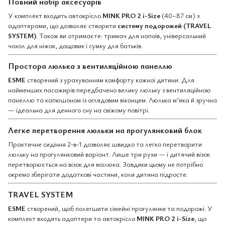
Повний набір аксесуарів
У комплект входить автокрісло
MINK PRO 2 i-Size
(40–87 см) з
адаптерами, що дозволяє створити
систему подорожей (TRAVEL
SYSTEM)
. Також ви отримаєте: тримач для напоїв, універсальний
чохол для ніжок, дощовик і сумку для батьків.
Простора люлька з вентиляційною панеллю
ESME
створений з урахуванням комфорту кожної дитини. Для
найменших пасажирів передбачено велику люльку з вентиляційною
панеллю та капюшоном із оглядовим віконцем. Люлька м’яка й зручна
— ідеальна для денного сну на свіжому повітрі.
Легке перетворення люльки на прогулянковий блок
Практичне сидіння 2-в-1 дозволяє швидко та легко перетворити
люльку на прогулянковий варіант. Лише три рухи — і дитячий візок
перетворюється на візок для малюка. Завдяки цьому не потрібно
окремо зберігати додаткові частини, коли дитина підросте.
TRAVEL SYSTEM
ESME
створений, щоб полегшити сімейні прогулянки та подорожі. У
комплект входять адаптери та автокрісло
MINK PRO 2 i-Size
, що