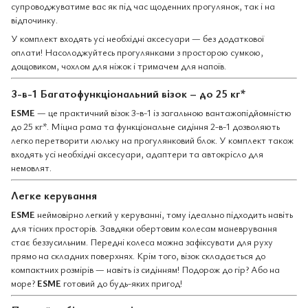
супроводжуватиме вас як під час щоденних прогулянок, так і на
відпочинку.
У комплект входять усі необхідні аксесуари — без додаткової
оплати! Насолоджуйтесь прогулянками з просторою сумкою,
дощовиком, чохлом для ніжок і тримачем для напоїв.
3-в-1 Багатофункціональний візок – до 25 кг*
ESME
— це практичний візок 3-в-1 із загальною вантажопідйомністю
до 25 кг*. Міцна рама та функціональне сидіння 2-в-1 дозволяють
легко перетворити люльку на прогулянковий блок. У комплект також
входять усі необхідні аксесуари, адаптери та автокрісло для
немовлят.
Легке керування
ESME
неймовірно легкий у керуванні, тому ідеально підходить навіть
для тісних просторів. Завдяки обертовим колесам маневрування
стає беззусильним. Передні колеса можна зафіксувати для руху
прямо на складних поверхнях. Крім того, візок складається до
компактних розмірів — навіть із сидінням! Подорож до гір? Або на
море?
ESME
готовий до будь-яких пригод!