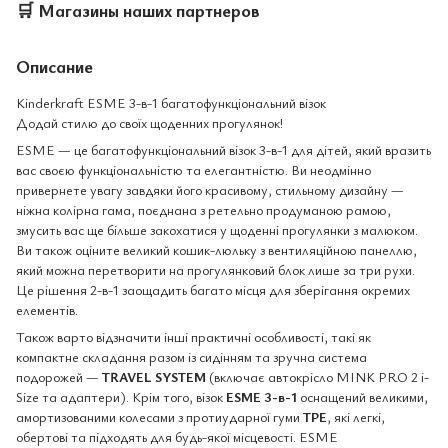
🛒
Магазины наших партнеров
Описание
Kinderkraft ESME 3-в-1 багатофункціональний візок
Додай стилю до своїх щоденних прогулянок!
ESME — це багатофункціональний візок 3-в-1 для дітей, який вразить
вас своєю функціональністю та елегантністю. Ви неодмінно
привернете увагу завдяки його красивому, стильному дизайну —
ніжна колірна гама, поєднана з ретельно продуманою рамою,
змусить вас ще більше закохатися у щоденні прогулянки з малюком.
Ви також оціните великий кошик-люльку з вентиляційною панеллю,
який можна перетворити на прогулянковий блок лише за три рухи.
Це рішення 2-в-1 заощадить багато місця для зберігання окремих
елементів.
Також варто відзначити інші практичні особливості, такі як
компактне складання разом із сидінням та зручна система
подорожей —
TRAVEL SYSTEM
(включає автокрісло MINK PRO 2 i-
Size та адаптери). Крім того, візок
ESME 3-в-1
оснащений великими,
амортизованими колесами з протиударної гуми
TPE
, які легкі,
обертові та підходять для будь-якої місцевості. ESME