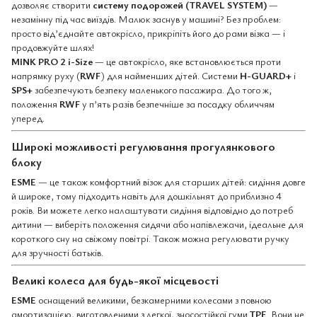
дозволяє створити
систему подорожей (TRAVEL SYSTEM)
—
незамінну під час виїздів. Малюк заснув у машині? Без проблем:
просто від’єднайте автокрісло, прикріпіть його до рами візка — і
продовжуйте шлях!
MINK PRO 2 i-Size
— це автокрісло, яке встановлюється проти
напрямку руху (
RWF
) для найменших дітей. Системи
H-GUARD+
і
SPS+
забезпечують безпеку маленького пасажира. До того ж,
положення
RWF
у п’ять разів безпечніше за посадку обличчям
уперед.
Широкі можливості регулювання прогулянкового
блоку
ESME
— це також комфортний візок для старших дітей: сидіння довге
й широке, тому підходить навіть для дошкільнят до приблизно 4
років. Ви можете легко налаштувати сидіння відповідно до потреб
дитини — виберіть положення сидячи або напівлежачи, ідеальне для
короткого сну на свіжому повітрі. Також можна регулювати ручку
для зручності батьків.
Великі колеса для будь-якої місцевості
ESME
оснащений великими, безкамерними колесами з повною
амортизацією, виготовленими з легкої, зносостійкої гуми
TPE
. Вони не