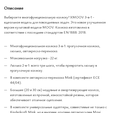
Описание
Выбираете многофункциональную коляску? XMOOV 3-в-1 -
идеальная модель для повседневных задач. Это новая улучшенная
версия культовой модели MOOV. Коляска изготовлена в
соответствии с последним стандартом EN 1888: 2018.
Многофункциональная коляска 3-в-1: прогулочная коляска,
люлька, автокресло-переноска.
Максимальная нагрузка - 22 кг.
Люлька 2-в-1: всего три шага, чтобы превратить люльку в
прогулочную коляску.
В комплекте автокресло-переноска Mink (сертификат ECE
44/04).
Большие (20 и 30 см) надувные и амортизирующие колеса,
изготовленные из прочной, износостойкой резины, которая
обеспечивает отличное сцепление.
В комплекте универсальные адаптеры, совместимые не только с
Kinderkraft Mink, но и многими другими автокреслами Maxi