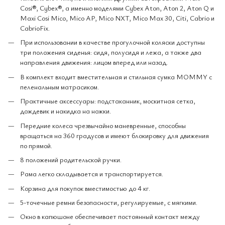
Cosi®, Cybex®, а именно моделями Cybex Aton, Aton 2, Aton Q и
Maxi Cosi Mico, Mico AP, Mico NXT, Mico Max 30, Citi, Cabrio и
CabrioFix.
При использовании в качестве прогулочной коляски доступны
три положения сиденья: сидя, полусидя и лежа, а также два
направления движения: лицом вперед или назад.
В комплект входит вместительная и стильная сумка MOMMY с
пеленальным матрасиком.
Практичные аксессуары: подстаканник, москитная сетка,
дождевик и накидка на ножки.
Передние колеса чрезвычайно маневренные, способны
вращаться на 360 градусов и имеют блокировку для движения
по прямой.
8 положений родительской ручки.
Рама легко складывается и транспортируется.
Корзина для покупок вместимостью до 4 кг.
5-точечные ремни безопасности, регулируемые, с мягкими.
Окно в капюшоне обеспечивает постоянный контакт между