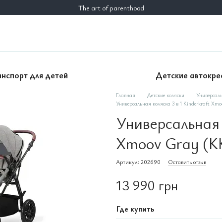
The art of parenthood
анспорт для детей
Детские автокре
Главная
Детские коляски
Универсаль
Универсальная коляска 3 в 1 Kinderkraft
Универсальная к
Xmoov Gray 
Артикул: 202690
Оставить отзыв
13 990 грн
Где купить