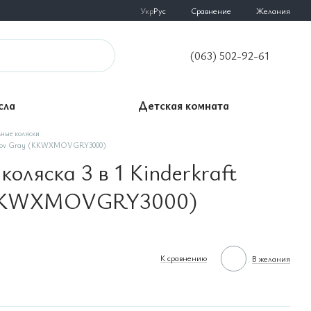
Сравнение
Укр
Рус
Желания
(063) 502-92-61
сла
Детская комната
ные коляски
 Xmoov Gray (KKWXMOVGRY3000)
оляска 3 в 1 Kinderkraft
(KKWXMOVGRY3000)
К сравнению
В желания