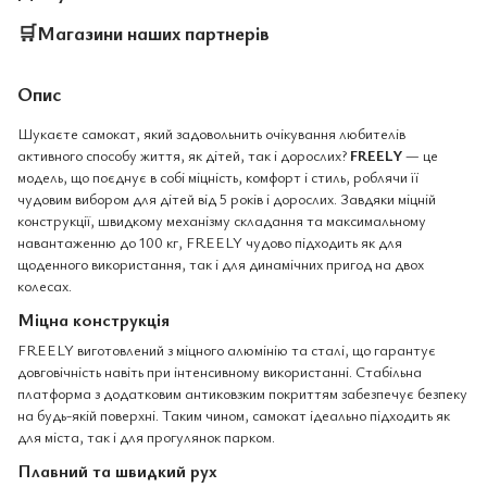
🛒
Магазини наших партнерів
Опис
Шукаєте самокат, який задовольнить очікування любителів
активного способу життя, як дітей, так і дорослих?
FREELY
— це
модель, що поєднує в собі міцність, комфорт і стиль, роблячи її
чудовим вибором для дітей від 5 років і дорослих. Завдяки міцній
конструкції, швидкому механізму складання та максимальному
навантаженню до 100 кг, FREELY чудово підходить як для
щоденного використання, так і для динамічних пригод на двох
колесах.
Міцна конструкція
FREELY виготовлений з міцного алюмінію та сталі, що гарантує
довговічність навіть при інтенсивному використанні. Стабільна
платформа з додатковим антиковзким покриттям забезпечує безпеку
на будь-якій поверхні. Таким чином, самокат ідеально підходить як
для міста, так і для прогулянок парком.
Плавний та швидкий рух