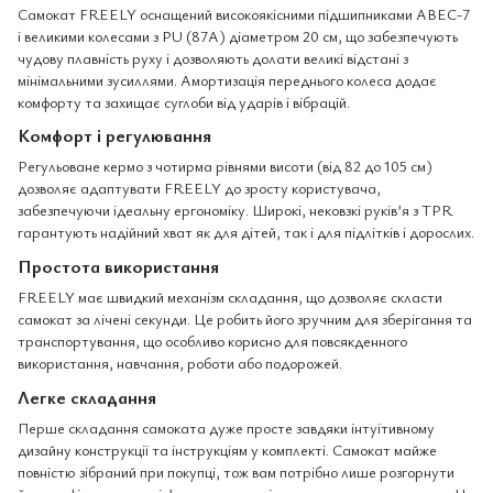
Самокат FREELY оснащений високоякісними підшипниками ABEC-7
і великими колесами з PU (87A) діаметром 20 см, що забезпечують
чудову плавність руху і дозволяють долати великі відстані з
мінімальними зусиллями. Амортизація переднього колеса додає
комфорту та захищає суглоби від ударів і вібрацій.
Комфорт і регулювання
Регульоване кермо з чотирма рівнями висоти (від 82 до 105 см)
дозволяє адаптувати FREELY до зросту користувача,
забезпечуючи ідеальну ергономіку. Широкі, нековзкі руків’я з TPR
гарантують надійний хват як для дітей, так і для підлітків і дорослих.
Простота використання
FREELY має швидкий механізм складання, що дозволяє скласти
самокат за лічені секунди. Це робить його зручним для зберігання та
транспортування, що особливо корисно для повсякденного
використання, навчання, роботи або подорожей.
Легке складання
Перше складання самоката дуже просте завдяки інтуїтивному
дизайну конструкції та інструкціям у комплекті. Самокат майже
повністю зібраний при покупці, тож вам потрібно лише розгорнути