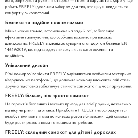
його, зафіксувати руків’я в отворах — і можна вирушати в дорогу. Це
робить FREELY ідеальним вибором для тих, хто цінує швидкість та
комфорт у використанні.
Безпека та надійне ножне гальмо
Міцне ножне гальмо, встановлене на задній осі, забезпечує
ефективне гальмування, що особливо важливо при високих
швидкостях. FREELY відповідає суворим стандартам безпеки EN
14619:2019, що підтверджує високу якість виготовлення та
надійність.
Унікальний дизайн
Різні кольорові варіанти FREELY вирізняються особливим векторним
візерунком на платформі, що дозволяє кожному висловити свій стиль.
Зручна підставка забезпечує стійкість самоката під час паркування.
FREELY: більше, ніж просто самокат
Це гарантія безпечних і веселих пригод для всієї родини, незалежно
від віку чи рівня підготовки. Придбайте FREELY і насолоджуйтеся
незабутніми моментами на колесах разом з близькими. Цей самокат
буде рости разом з вами та вашими потребами.
FREELY: складний самокат для дітей і дорослих