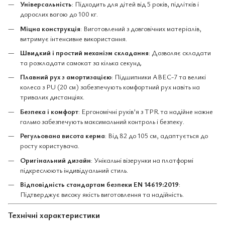
Універсальність
: Підходить для дітей від 5 років, підлітків і
дорослих вагою до 100 кг.
Міцна конструкція
: Виготовлений з довговічних матеріалів,
витримує інтенсивне використання.
Швидкий і простий механізм складання
: Дозволяє складати
та розкладати самокат за кілька секунд.
Плавний рух з амортизацією
: Підшипники ABEC-7 та великі
колеса з PU (20 см) забезпечують комфортний рух навіть на
тривалих дистанціях.
Безпека і комфорт
: Ергономічні руків’я з TPR та надійне ножне
гальмо забезпечують максимальний контроль і безпеку.
Регульована висота керма
: Від 82 до 105 см, адаптується до
росту користувача.
Оригінальний дизайн
: Унікальні візерунки на платформі
підкреслюють індивідуальний стиль.
Відповідність стандартам безпеки EN 14619:2019
:
Підтверджує високу якість виготовлення та надійність.
Технічні характеристики