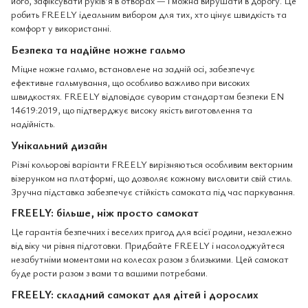
його, зафіксувати руків’я в отворах — і можна вирушати в дорогу. Це
робить FREELY ідеальним вибором для тих, хто цінує швидкість та
комфорт у використанні.
Безпека та надійне ножне гальмо
Міцне ножне гальмо, встановлене на задній осі, забезпечує
ефективне гальмування, що особливо важливо при високих
швидкостях. FREELY відповідає суворим стандартам безпеки EN
14619:2019, що підтверджує високу якість виготовлення та
надійність.
Унікальний дизайн
Різні кольорові варіанти FREELY вирізняються особливим векторним
візерунком на платформі, що дозволяє кожному висловити свій стиль.
Зручна підставка забезпечує стійкість самоката під час паркування.
FREELY: більше, ніж просто самокат
Це гарантія безпечних і веселих пригод для всієї родини, незалежно
від віку чи рівня підготовки. Придбайте FREELY і насолоджуйтеся
незабутніми моментами на колесах разом з близькими. Цей самокат
буде рости разом з вами та вашими потребами.
FREELY: складний самокат для дітей і дорослих