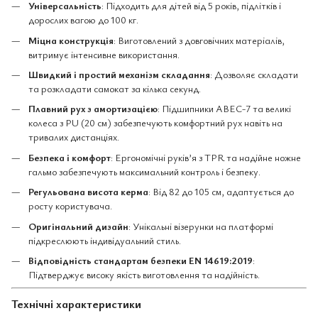
Універсальність
: Підходить для дітей від 5 років, підлітків і
дорослих вагою до 100 кг.
Міцна конструкція
: Виготовлений з довговічних матеріалів,
витримує інтенсивне використання.
Швидкий і простий механізм складання
: Дозволяє складати
та розкладати самокат за кілька секунд.
Плавний рух з амортизацією
: Підшипники ABEC-7 та великі
колеса з PU (20 см) забезпечують комфортний рух навіть на
тривалих дистанціях.
Безпека і комфорт
: Ергономічні руків’я з TPR та надійне ножне
гальмо забезпечують максимальний контроль і безпеку.
Регульована висота керма
: Від 82 до 105 см, адаптується до
росту користувача.
Оригінальний дизайн
: Унікальні візерунки на платформі
підкреслюють індивідуальний стиль.
Відповідність стандартам безпеки EN 14619:2019
:
Підтверджує високу якість виготовлення та надійність.
Технічні характеристики