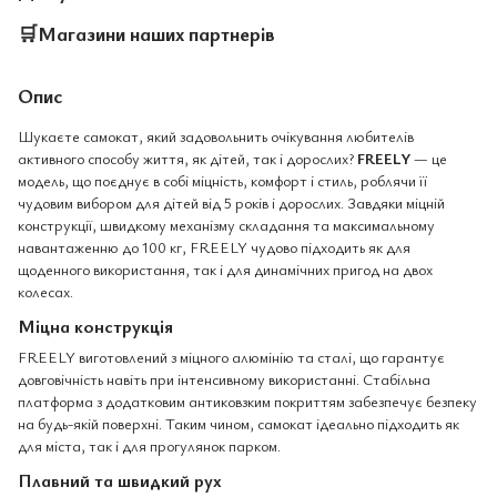
🛒
Магазини наших партнерів
Опис
Шукаєте самокат, який задовольнить очікування любителів
активного способу життя, як дітей, так і дорослих?
FREELY
— це
модель, що поєднує в собі міцність, комфорт і стиль, роблячи її
чудовим вибором для дітей від 5 років і дорослих. Завдяки міцній
конструкції, швидкому механізму складання та максимальному
навантаженню до 100 кг, FREELY чудово підходить як для
щоденного використання, так і для динамічних пригод на двох
колесах.
Міцна конструкція
FREELY виготовлений з міцного алюмінію та сталі, що гарантує
довговічність навіть при інтенсивному використанні. Стабільна
платформа з додатковим антиковзким покриттям забезпечує безпеку
на будь-якій поверхні. Таким чином, самокат ідеально підходить як
для міста, так і для прогулянок парком.
Плавний та швидкий рух