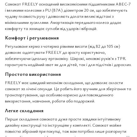
Самокат FREELY оснащений високоякісними підшипниками ABEC-7
і великими колесами з PU (87A) діаметром 20 см, що забезпечують
чудову плавність руху і дозволяють долати великі відстані з
мінімальними зусиллями. Амортизація переднього колеса додає
комфорту та захищає суглоби від ударів і вібрацій.
Комфорт і регулювання
Регульоване кермо з чотирма рівнями висоти (від 82 до 105 см)
дозволяє адаптувати FREELY до зросту користувача,
забезпечуючи ідеальну ергономіку. Широкі, нековзкі руків’я з TPR
гарантують надійний хват як для дітей, так і для підлітків і дорослих.
Простота використання
FREELY має швидкий механізм складання, що дозволяє скласти
самокат за лічені секунди. Це робить його зручним для зберігання та
транспортування, що особливо корисно для повсякденного
використання, навчання, роботи або подорожей.
Легке складання
Перше складання самоката дуже просте завдяки інтуїтивному
дизайну конструкції та інструкціям у комплекті. Самокат майже
повністю зібраний при покупці, тож вам потрібно лише розгорнути