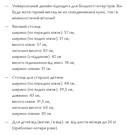
Універсальний дизайн підходить для більшості інтер'єрів. Він
буде мати гарний вигляд як на скандинавської кухні, так і в
мінімалістичній вітальні!
Високий стілець:
ширина (по передніх ніжок): 57 см,
ширина (по задніх ніжок): 51 см,
висота ніжок: 57 см,
загальна висота: 83 см,
ширина (з піддоном): 42 см
висота підношення від землі: 74 см,
ширина спинки: 31 см.
Стілець для старшої дитини:
ширина (по передніх ніжок): 44 см,
ширина (по задніх ніжок): 39,5 см,
довжина: 43 см,
висота ніжки: 31,5 см,
загальна висота: 60 ​​см,
ширина спинки: 30 см.
Для дітей від (вагою / в віці): ок. від шести місяців до 20 кг
(приблизно чотири роки).