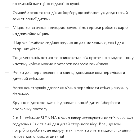
по слизькій плитці на підлозі на кухні.
Сумний лоток також діє як бар'єр, що забезпечує додатковий
захист вашої дитини.
Міцна конструкція і використовувані матеріали роблять виріб
надзвичайно міцним.
Широке і глибоке сидіння зручно як для маленьких, так і для
старших дітей.
Таця легко знімається та очищається під проточною водою. Іншу
частину крісла можна протерти вологою ганчіркою.
Ручка для перенесення на спинці допоможе вам переміщати
дитячий стільчик.
Легка конструкція дозволяє вільно переміщати стілець з кухні у
вітальню.
Зручна підставка для ніг дозволяє вашій дитині зберігати
правильну поставу.
2-в-1 - стільчик SIENNA можна використовувати як стільчики для
годування і як стільці для дітей старшого віку. Все, що вам
потрібно зробити, це відкрутити ніжки та зняти піддон, і сидіння
готове для старшої дитини!