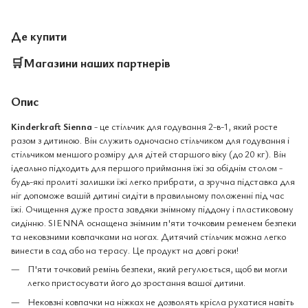
Де купити
🛒
Магазини наших партнерів
Опис
Kinderkraft Sienna
- це стільчик для годування 2-в-1, який росте
разом з дитиною. Він служить одночасно стільчиком для годування і
стільчиком меншого розміру для дітей старшого віку (до 20 кг). Він
ідеально підходить для першого приймання їжі за обіднім столом -
будь-які пролиті залишки їжі легко прибрати, а зручна підставка для
ніг допоможе вашій дитині сидіти в правильному положенні під час
їжі. Очищення дуже проста завдяки знімному піддону і пластиковому
сидінню. SIENNA оснащена знімним п'яти точковим ременем безпеки
та нековзними ковпачками на ногах. Дитячий стільчик можна легко
винести в сад або на терасу. Це продукт на довгі роки!
П'яти точковий ремінь безпеки, який регулюється, щоб ви могли
легко пристосувати його до зростання вашої дитини.
Нековзні ковпачки на ніжках не дозволять крісла рухатися навіть