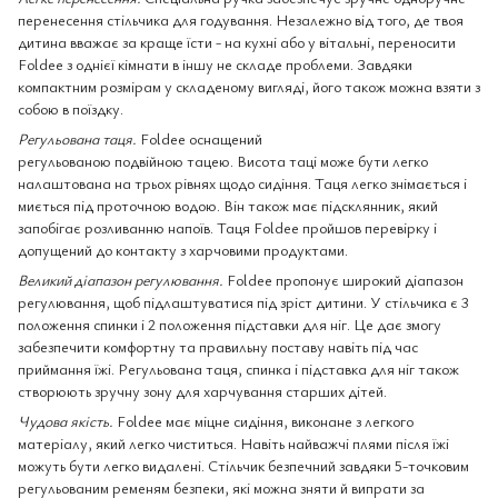
перенесення стільчика для годування. Незалежно від того, де твоя
дитина вважає за краще їсти - на кухні або у вітальні, переносити
Foldee з однієї кімнати в іншу не складе проблеми. Завдяки
компактним розмірам у складеному вигляді, його також можна взяти з
собою в поїздку.
Регульована таця.
Foldee оснащений
регульованою подвійною тацею. Висота таці може бути легко
налаштована на трьох рівнях щодо сидіння. Таця легко знімається і
миється під проточною водою. Він також має підсклянник, який
запобігає розливанню напоїв. Таця Foldee пройшов перевірку і
допущений до контакту з харчовими продуктами.
Великий діапазон регулювання.
Foldee пропонує широкий діапазон
регулювання, щоб підлаштуватися під зріст дитини. У стільчика є 3
положення спинки і 2 положення підставки для ніг. Це дає змогу
забезпечити комфортну та правильну поставу навіть під час
приймання їжі. Регульована таця, спинка і підставка для ніг також
створюють зручну зону для харчування старших дітей.
Чудова якість.
Foldee має міцне сидіння, виконане з легкого
матеріалу, який легко чиститься. Навіть найважчі плями після їжі
можуть бути легко видалені. Стільчик безпечний завдяки 5-точковим
регульованим ременям безпеки, які можна зняти й випрати за