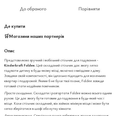
До обраного
Порівняти
Де купити
🛒
Магазини наших партнерів
Опис
Представляємо зручний і мобільний стільчик для годування -
Kinderkraft Foldee.
Цей складаний стільчик дає змогу легко
годувати дитину в будь-якому місці, включно з виїздами з дому.
Завдяки своїй компактності, він ідеально підходить для маленьких
квартир і подорожей. Якими б не були твої плани, Foldee завжди
готовий стати надійним помічником.
Просте складання.
Складати і розгортати Foldee можна всього одним
рухом. Це дає змогу бути готовим до годування в будь-який час і
місце. Коли стільчик складений, він займає мінімум місця і може бути
легко зберігатися в шафі або кутку кімнати.
Легке перенесення.
Спеціальна ручка забезпечує зручне одноручне