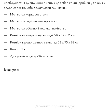
необхідності. Під сидінням є кошик для зберігання дрібниць, таких як
вологі серветки або додатковий слинявчик.
Матеріал каркаса: сталь.
Матеріал сидіння: поліпропілен.
Матеріал оббивки і кошика: поліестер.
Розміри в складеному вигляді: 58 x 32 x 71 см.
Розміри в розкладеному вигляді: 58 x 75 x 93 см.
Вага: 5,9 кг.
Для дітей: від 6 до 36 місяців.
Відгуки
Додайте перший відгук