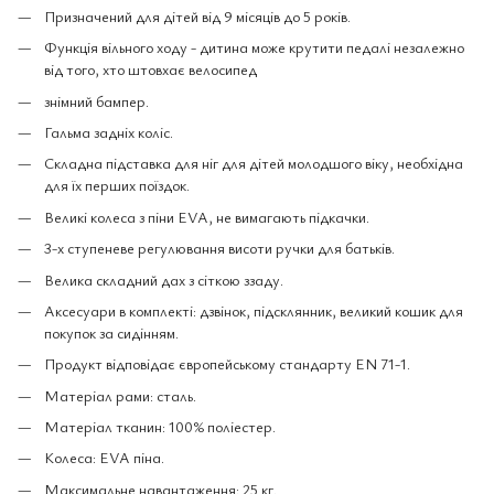
Призначений для дітей від 9 місяців до 5 років.
Функція вільного ходу - дитина може крутити педалі незалежно
від того, хто штовхає велосипед
знімний бампер.
Гальма задніх коліс.
Складна підставка для ніг для дітей молодшого віку, необхідна
для їх перших поїздок.
Великі колеса з піни EVA, не вимагають підкачки.
3-х ступеневе регулювання висоти ручки для батьків.
Велика складний дах з сіткою ззаду.
Аксесуари в комплекті: дзвінок, підсклянник, великий кошик для
покупок за сидінням.
Продукт відповідає європейському стандарту EN 71-1.
Матеріал рами: сталь.
Матеріал тканин: 100% поліестер.
Колеса: EVA піна.
Максимальне навантаження: 25 кг.