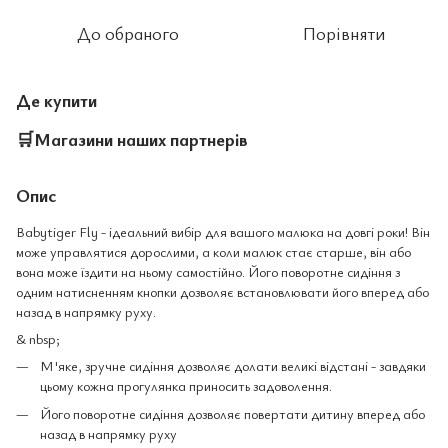
До обраного
Порівняти
Де купити
🛒
Магазини наших партнерів
Опис
Babytiger Fly - ідеальний вибір для вашого малюка на довгі роки! Він
може управлятися дорослими, а коли малюк стає старше, він або
вона може їздити на ньому самостійно. Його поворотне сидіння з
одним натисненням кнопки дозволяє встановлювати його вперед або
назад в напрямку руху.
& nbsp;
М'яке, зручне сидіння дозволяє долати великі відстані - завдяки
цьому кожна прогулянка приносить задоволення.
Його поворотне сидіння дозволяє повертати дитину вперед або
назад в напрямку руху