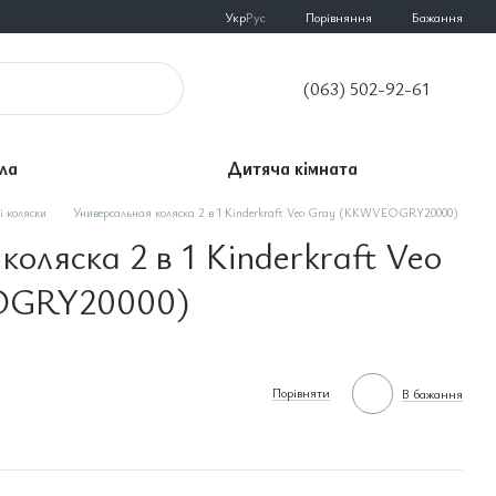
Порівняння
Укр
Рус
Бажання
(063) 502-92-61
ла
Дитяча кімната
і коляски
Универсальная коляска 2 в 1 Kinderkraft Veo Gray (KKWVEOGRY20000)
оляска 2 в 1 Kinderkraft Veo
OGRY20000)
Порівняти
В бажання