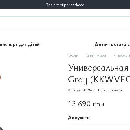
The art of parenthood
анспорт для дітей
Дитячі автокріс
Головна
Дитячі коляски
Універсальн
Универсальная к
Gray (KKWVE
Артикул: 201942
Написати відгук
13 690 грн
Де купити