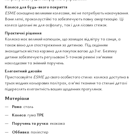
Колеса для будь-якого покриття
ESME
оснащена великими колесами, які не потребують накачування.
Вони легкі, проколоустійкі та забезпечують повну амортизацію. Ці
колеса ідеальні як для асфальту, так і для лісових стежок.
Практичні рішення
Коляска має великий капюшон, що захищає від вітру та сонця, а
також вікно для спостереження за дитиною. Під сидінням
знаходиться містка корзина для покупок вагою до 3 кг. Безпеку
дитини забезпечують регульовані 5-точкові ремені з м’якими
накладками та знімний поручень.
Елегантний дизайн
Пристосовуйте
ESME
до свого особистого стилю: коляска доступна в
трьох модних кольорових палітрах, а м’які тканини та стильні деталі
підкреслять елегантність ваших щоденних прогулянок.
Матеріали
Рама
: сталь
Колеса
: гума
TPE
Поручень та ручка
: екокожа
Оббивка
: поліестер