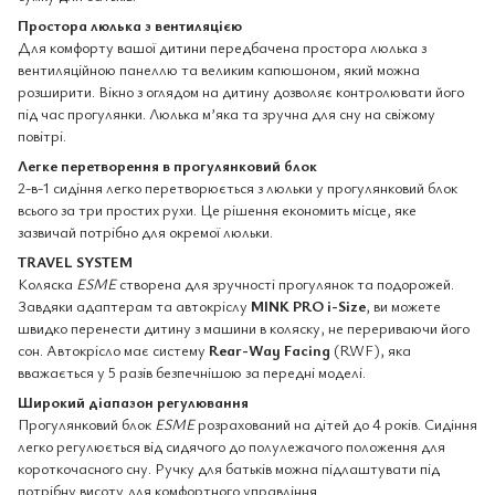
Простора люлька з вентиляцією
Для комфорту вашої дитини передбачена простора люлька з
вентиляційною панеллю та великим капюшоном, який можна
розширити. Вікно з оглядом на дитину дозволяє контролювати його
під час прогулянки. Люлька м’яка та зручна для сну на свіжому
повітрі.
Легке перетворення в прогулянковий блок
2-в-1 сидіння легко перетворюється з люльки у прогулянковий блок
всього за три простих рухи. Це рішення економить місце, яке
зазвичай потрібно для окремої люльки.
TRAVEL SYSTEM
Коляска
ESME
створена для зручності прогулянок та подорожей.
Завдяки адаптерам та автокріслу
MINK PRO i-Size
, ви можете
швидко перенести дитину з машини в коляску, не перериваючи його
сон. Автокрісло має систему
Rear-Way Facing
(RWF), яка
вважається у 5 разів безпечнішою за передні моделі.
Широкий діапазон регулювання
Прогулянковий блок
ESME
розрахований на дітей до 4 років. Сидіння
легко регулюється від сидячого до полулежачого положення для
короткочасного сну. Ручку для батьків можна підлаштувати під
потрібну висоту для комфортного управління.