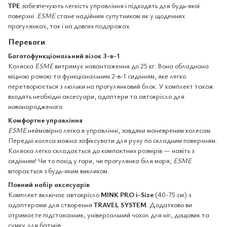
TPE
забезпечують легкість управління і підходять для будь-якої
поверхні.
ESME
стане надійним супутником як у щоденних
прогулянках, так і на довгих подорожах.
Переваги
Багатофункціональний візок 3-в-1
Коляска
ESME
витримує навантаження до 25 кг. Вона обладнана
міцною рамою та функціональним 2-в-1 сидінням, яке легко
перетворюється з люльки на прогулянковий блок. У комплект також
входять необхідні аксесуари, адаптери та автокрісло для
новонародженого.
Комфортне управління
ESME
неймовірно легка в управлінні, завдяки маневреним колесам.
Передні колеса можна зафіксувати для руху по складним поверхням.
Коляска легко складається до компактних розмірів — навіть з
сидінням! Чи то похід у гори, чи прогулянка біля моря,
ESME
впорається з будь-яким викликом.
Повний набір аксесуарів
Комплект включає автокрісло
MINK PRO i-Size
(40-75 см) з
адаптерами для створення
TRAVEL SYSTEM
. Додатково ви
отримаєте підстаканник, універсальний чохол для ніг, дощовик та
сумку для батьків.