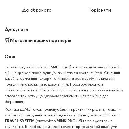
До обраного
Порівняти
Де купити
🛒
Магазини наших партнерів
Опис
Гуляйте щодня зі стилем!
ESME
— це багатофункціональний візок 3-
в-1, що вражає своєю функціональністю та елегантністю. Стильний
дизайн, гармонійні кольори та унікальна рама зроблять щоденні
прогулянки справжнім задоволенням. Простора люлька з
вентиляційною панеллю легко перетворюється у прогулянковий блок
всього за три рухи, що дозволяє зекономити час та місце для
зберігання.
Коляска
ESME
також пропонує безліч практичних рішень, таких як
компактне складання разом із сидінням та функціональна система
TRAVEL SYSTEM
(автокрісло
MINK PRO i-Size
та адаптери в
комплекті). Великі амортизовані колеса з проколоустойчивої гуми