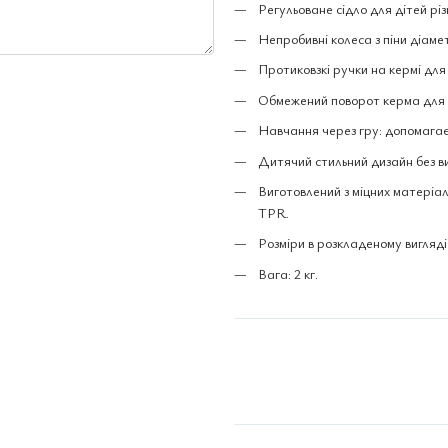
Регульоване сідло для дітей різн
Непробивні колеса з піни діамет
Протиковзкі ручки на кермі для
Обмежений поворот керма для 
Навчання через гру: допомагає 
Дитячий стильний дизайн без в
Виготовлений з міцних матеріалі
TPR.
Розміри в розкладеному вигляді: 
Вага: 2 кг.