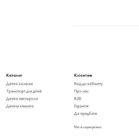
Каталог
Клієнтам
Дитячі коляски
Вхід до кабінету
Транспорт для дітей
Про нас
Дитячі автокрісла
B2B
Дитяча кімната
Гарантія
Де придбати
Ми в соцмережах