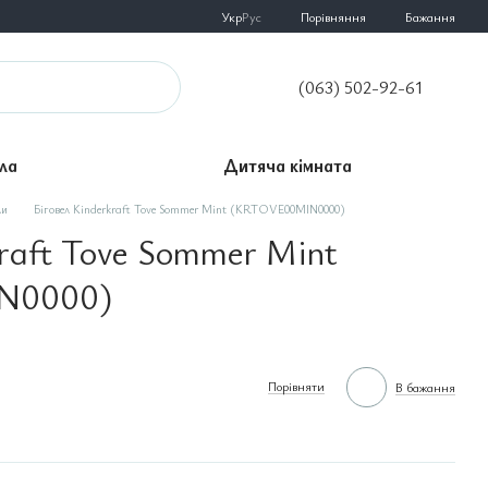
Порівняння
Укр
Рус
Бажання
(063) 502-92-61
ла
Дитяча кімната
ли
Біговел Kinderkraft Tove Sommer Mint (KRTOVE00MIN0000)
kraft Tove Sommer Mint
N0000)
Порівняти
В бажання