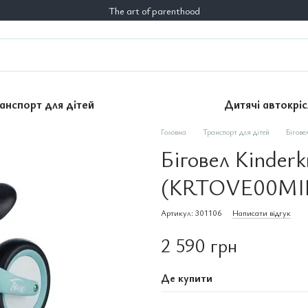
The art of parenthood
анспорт для дітей
Дитячі автокріс
Головна
Транспорт для дітей
Бігове
Біговел Kinder
(KRTOVE00MI
Артикул: 301106
Написати відгук
2 590 грн
Де купити