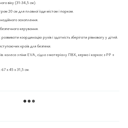
ого віку (31-34,5 см).
ром 20 см для плавної їзди містом і парком.
 надійного захоплення.
безпечного керування.
розвивати координацію рухів і здатність зберігати рівновагу у дітей.
иступаючих країв для безпеки.
в: колеса з піни EVA, сідло з матеріалу ПВХ, кермо і каркас з PP +
67 x 45 x 31,5 см.