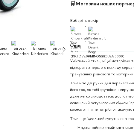
🛒
Магазини наших партне
Виберіть колір
Опис
Унікальний стиль, міцні матеріали та
підкорить з першого погляду серце бу
тренуванню рівноваги та моторики у
Tove має дві ручки для перенесенн
його так, як тобі зручніше, і виру
дуже легко складається: достатньо 3
оснащений регульованим сідлом і п
колеса з піни не потрібно накачува
Tove - це ідеальний супутник на кож
Надзвичайно легкий: вага всього