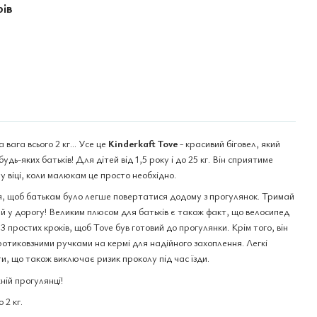
рів
 вага всього 2 кг... Усе це
Kinderkaft Tove
- красивий біговел, який
дь-яких батьків! Для дітей від 1,5 року і до 25 кг. Він сприятиме
 віці, коли малюкам це просто необхідно.
я, щоб батькам було легше повертатися додому з прогулянок. Тримай
шай у дорогу! Великим плюсом для батьків є також факт, що велосипед
 простих кроків, щоб Tove був готовий до прогулянки. Крім того, він
ротиковзними ручками на кермі для надійного захоплення. Легкі
ти, що також виключає ризик проколу під час їзди.
ній прогулянці!
 2 кг.