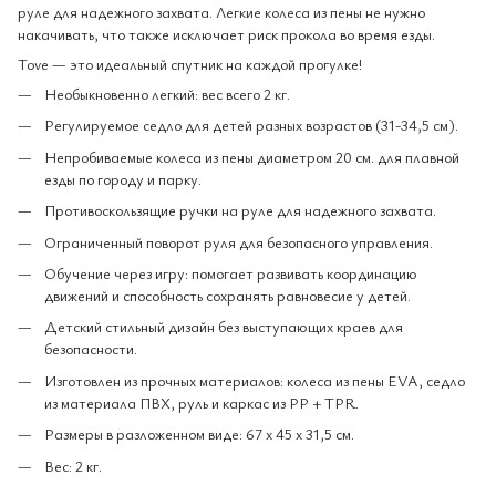
руле для надежного захвата. Легкие колеса из пены не нужно
накачивать, что также исключает риск прокола во время езды.
Tove — это идеальный спутник на каждой прогулке!
Необыкновенно легкий: вес всего 2 кг.
Регулируемое седло для детей разных возрастов (31-34,5 см).
Непробиваемые колеса из пены диаметром 20 см. для плавной
езды по городу и парку.
Противоскользящие ручки на руле для надежного захвата.
Ограниченный поворот руля для безопасного управления.
Обучение через игру: помогает развивать координацию
движений и способность сохранять равновесие у детей.
Детский стильный дизайн без выступающих краев для
безопасности.
Изготовлен из прочных материалов: колеса из пены EVA, седло
из материала ПВХ, руль и каркас из PP + TPR.
Размеры в разложенном виде: 67 x 45 x 31,5 см.
Вес: 2 кг.