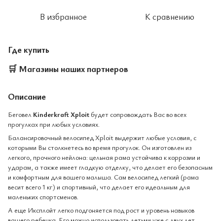
В избранное
К сравнению
Где купить
🛒
Магазины наших партнеров
Описание
Беговел
Kinderkraft Xploit
будет сопровождать Вас во всех
прогулках при любых условиях.
Балансировочный велосипед Xploit выдержит любые условия, с
которыми Вы столкнетесь во время прогулок. Он изготовлен из
легкого, прочного нейлона: цельная рама устойчива к коррозии и
ударам, а также имеет гладкую отделку, что делает его безопасным
и комфортным для вашего малыша. Сам велосипед легкий (рама
весит всего 1 кг) и спортивный, что делает его идеальным для
маленьких спортсменов.
А еще Иксплойт легко подгоняется под рост и уровень навыков
вашего ребенка. Его можно использовать детьми уже с двух лет.