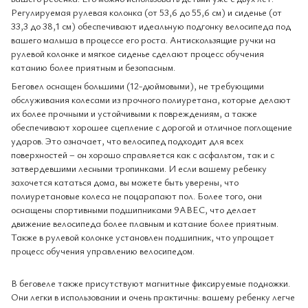
Регулируемая рулевая колонка (от 53,6 до 55,6 см) и сиденье (от
33,3 до 38,1 см) обеспечивают идеальную подгонку велосипеда под
вашего малыша в процессе его роста. Антискользящие ручки на
рулевой колонке и мягкое сиденье сделают процесс обучения
катанию более приятным и безопасным.
Беговел оснащен большими (12-дюймовыми), не требующими
обслуживания колесами из прочного полиуретана, которые делают
их более прочными и устойчивыми к повреждениям, а также
обеспечивают хорошее сцепление с дорогой и отличное поглощение
ударов. Это означает, что велосипед подходит для всех
поверхностей – он хорошо справляется как с асфальтом, так и с
затвердевшими лесными тропинками. И если вашему ребенку
захочется кататься дома, вы можете быть уверены, что
полиуретановые колеса не поцарапают пол. Более того, они
оснащены спортивными подшипниками 9ABEC, что делает
движение велосипеда более плавным и катание более приятным.
Также в рулевой колонке установлен подшипник, что упрощает
процесс обучения управлению велосипедом.
В беговеле также присутствуют магнитные фиксируемые подножки.
Они легки в использовании и очень практичны: вашему ребенку легче