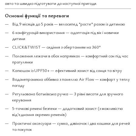
авто та швидко підготувати до наступної пригоди.
Основні функції та переваги
Від 9 місяців до 5 років — велосипед "росте" разом із дитиною
6 конфігурацій використання — адаптація під вік і навички
дитини
CLICK&TWIST — сидіння з обертанням на 360°
Положення лежачи в обох напрямках — комфортний сон під час
прогулянки
Капюшон із UPF50+ — ефективний захист від сонця та вітру
Водонепроникна оббивка з панеллю Air Flow — комфорт у теплу
погоду
Регульована батьківська ручка — 3 рівні висоти для зручного
керування
5-точкові ремені безпеки — додатковий захист (з можливістю
від'єднання окремих ременів)
Практичні аксесуари — сумка, дзвіночок і два кошики для речей
та покупок