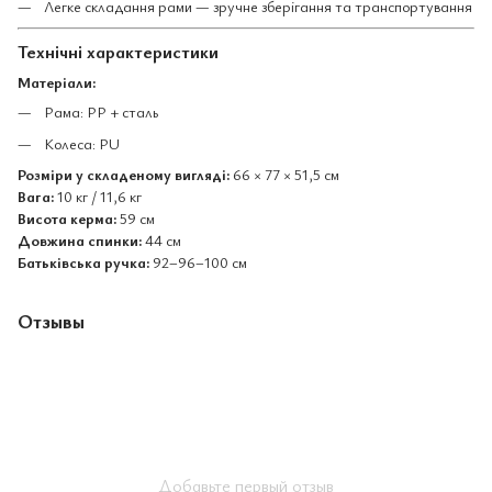
Легке складання рами — зручне зберігання та транспортування
Технічні характеристики
Матеріали:
Рама: PP + сталь
Колеса: PU
Розміри у складеному вигляді:
66 × 77 × 51,5 см
Вага:
10 кг / 11,6 кг
Висота керма:
59 см
Довжина спинки:
44 см
Батьківська ручка:
92–96–100 см
Отзывы
Добавьте первый отзыв