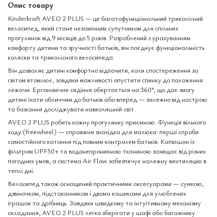
Опис товару
Kinderkraft AVEO 2 PLUS — це багатофункціональний триколісний
велосипед, який стане незамінним супутником для спільних
прогулянок від 9 місяців до 5 років. Розроблений з урахуванням
комфорту дитини та зручності батьків, він поєднує функціональність
коляски та триколісного велосипеда.
Він дозволяє дитині комфортно відпочити, коли спостереження за
світом втомлює, завдяки можливості опустити спинку до положення
лежачи. Ергономічне сидіння обертається на 360°, що дає змогу
дитині їхати обличчям до батьків або вперед — залежно від настрою
та бажання досліджувати навколишній світ.
AVEO 2 PLUS робить кожну прогулянку приємною. Функція вільного
ходу (freewheel) — справжня знахідка для малюка: перші спроби
самостійного катання під повним контролем батьків. Капюшон із
фільтром UPF50+ та водонепроникною тканиною захищає від різних
погодних умов, а система Air Flow забезпечує належну вентиляцію в
теплі дні.
Велосипед також оснащений практичними аксесуарами — сумкою,
дзвіночком, підстаканником і двома кошиками для улюблених
іграшок та дрібниць. Завдяки швидкому та інтуїтивному механізму
складання, AVEO 2 PLUS легко зберігати у шафі або багажнику