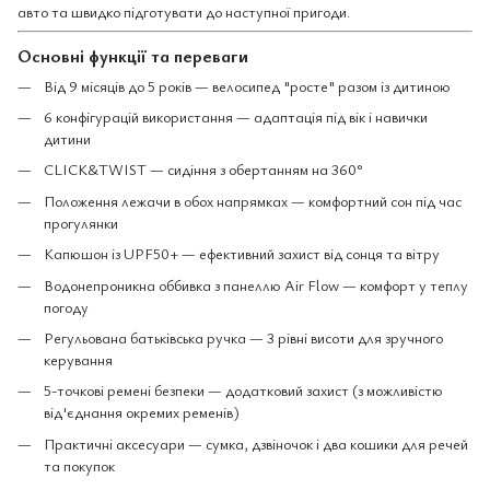
авто та швидко підготувати до наступної пригоди.
Основні функції та переваги
Від 9 місяців до 5 років — велосипед "росте" разом із дитиною
6 конфігурацій використання — адаптація під вік і навички
дитини
CLICK&TWIST — сидіння з обертанням на 360°
Положення лежачи в обох напрямках — комфортний сон під час
прогулянки
Капюшон із UPF50+ — ефективний захист від сонця та вітру
Водонепроникна оббивка з панеллю Air Flow — комфорт у теплу
погоду
Регульована батьківська ручка — 3 рівні висоти для зручного
керування
5-точкові ремені безпеки — додатковий захист (з можливістю
від'єднання окремих ременів)
Практичні аксесуари — сумка, дзвіночок і два кошики для речей
та покупок