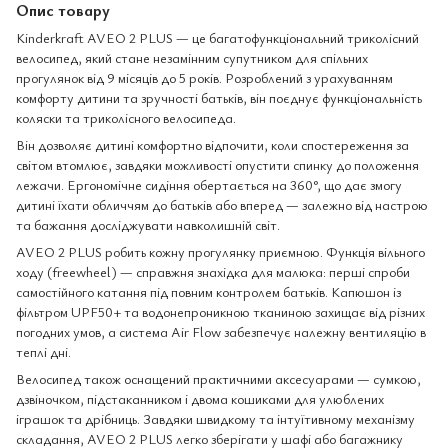
Опис товару
Kinderkraft AVEO 2 PLUS — це багатофункціональний триколісний
велосипед, який стане незамінним супутником для спільних
прогулянок від 9 місяців до 5 років. Розроблений з урахуванням
комфорту дитини та зручності батьків, він поєднує функціональність
коляски та триколісного велосипеда.
Він дозволяє дитині комфортно відпочити, коли спостереження за
світом втомлює, завдяки можливості опустити спинку до положення
лежачи. Ергономічне сидіння обертається на 360°, що дає змогу
дитині їхати обличчям до батьків або вперед — залежно від настрою
та бажання досліджувати навколишній світ.
AVEO 2 PLUS робить кожну прогулянку приємною. Функція вільного
ходу (freewheel) — справжня знахідка для малюка: перші спроби
самостійного катання під повним контролем батьків. Капюшон із
фільтром UPF50+ та водонепроникною тканиною захищає від різних
погодних умов, а система Air Flow забезпечує належну вентиляцію в
теплі дні.
Велосипед також оснащений практичними аксесуарами — сумкою,
дзвіночком, підстаканником і двома кошиками для улюблених
іграшок та дрібниць. Завдяки швидкому та інтуїтивному механізму
складання, AVEO 2 PLUS легко зберігати у шафі або багажнику