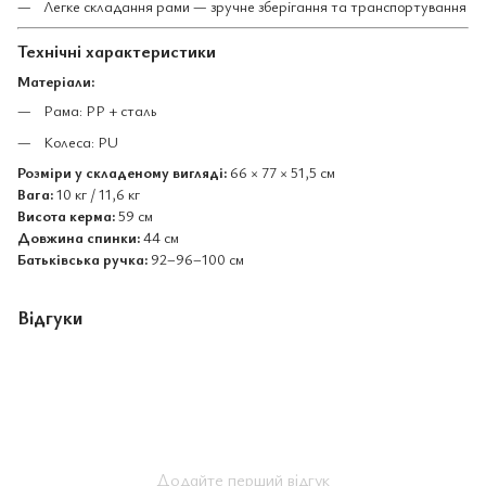
Легке складання рами — зручне зберігання та транспортування
Технічні характеристики
Матеріали:
Рама: PP + сталь
Колеса: PU
Розміри у складеному вигляді:
66 × 77 × 51,5 см
Вага:
10 кг / 11,6 кг
Висота керма:
59 см
Довжина спинки:
44 см
Батьківська ручка:
92–96–100 см
Відгуки
Додайте перший відгук